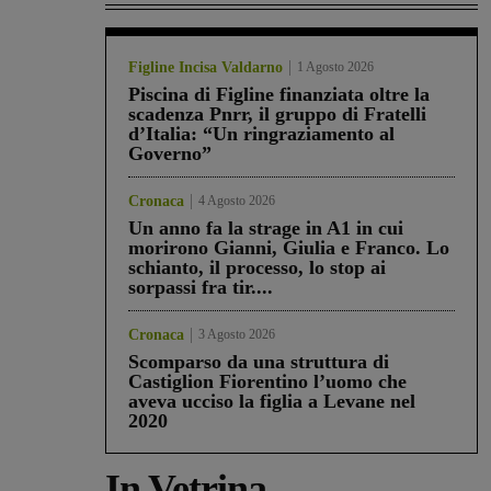
Figline Incisa Valdarno
1 Agosto 2026
Piscina di Figline finanziata oltre la
scadenza Pnrr, il gruppo di Fratelli
d’Italia: “Un ringraziamento al
Governo”
Cronaca
4 Agosto 2026
Un anno fa la strage in A1 in cui
morirono Gianni, Giulia e Franco. Lo
schianto, il processo, lo stop ai
sorpassi fra tir....
Cronaca
3 Agosto 2026
Scomparso da una struttura di
Castiglion Fiorentino l’uomo che
aveva ucciso la figlia a Levane nel
2020
In Vetrina