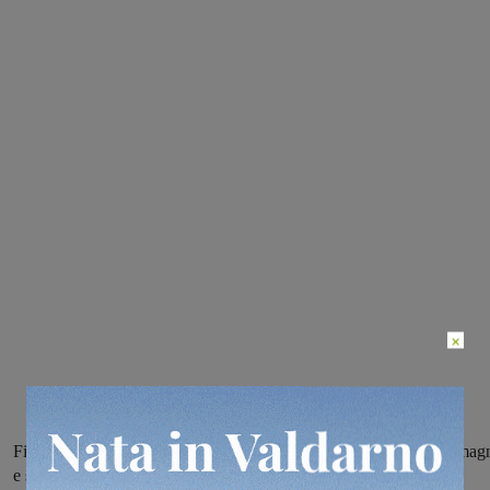
×
Fiamme spente da Vigili del fuoco, Unione dei comuni del Pratomag
e squadre dei volontari antincendio. Ricordiamo che è in vigore il