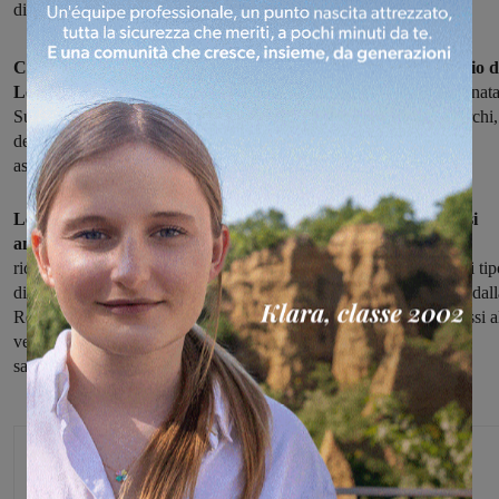
divieto di accendere fuochi anche nei campi, fino al 10 ottobre
Circa un ettaro di bosco e di oliveto è andato in fumo, a Poggio d
Loro
, a causa di un incendio che si è sprigionato nella tarda mattinata
Sul posto hanno operato squadre dei Vigili del fuoco di Montevarchi,
dell'Unione del Praomagno e dei volontari antincendio delle
associazioni, oltre all'elicottero regionale.
Le fiamme sono state arginate prima che potessero espandersi
ancora.
Le cause dell'incendio devono essere accertate. Occorre
ricordare, comunque, che in questi giorni è vietato accendere ogni tip
di fuoco, anche l'abbruciamento nei campi: un divieto ripristinato dall
Regione Toscana e in vigore fino al 10 ottobre, per i rischi connessi a
vento. Chi viene sorpreso ad accendere un fuoco rischia sanzioni
salate.
Glenda Venturini