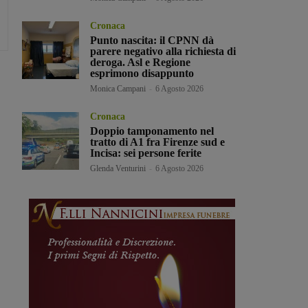
Cronaca
Punto nascita: il CPNN dà
parere negativo alla richiesta di
deroga. Asl e Regione
esprimono disappunto
Monica Campani
-
6 Agosto 2026
Cronaca
Doppio tamponamento nel
tratto di A1 fra Firenze sud e
Incisa: sei persone ferite
Glenda Venturini
-
6 Agosto 2026