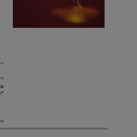
vo
in
e”