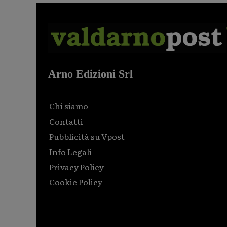
Arno Edizioni Srl
Chi siamo
Contatti
Pubblicità su Vpost
Info Legali
Privacy Policy
Cookie Policy
Html code here! Replace this with any non empty raw
html code and that's it.