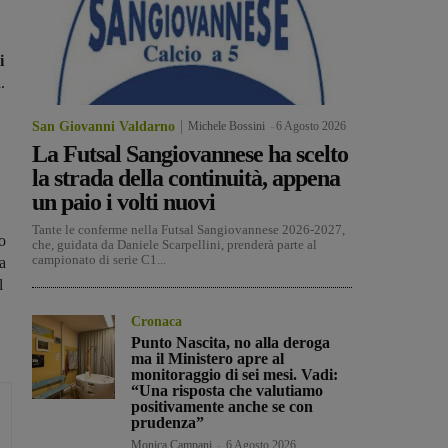
i
.
San Giovanni Valdarno
Michele Bossini
-
6 Agosto 2026
La Futsal Sangiovannese ha scelto
la strada della continuità, appena
un paio i volti nuovi
Tante le conferme nella Futsal Sangiovannese 2026-2027,
o
che, guidata da Daniele Scarpellini, prenderà parte al
campionato di serie C1...
a
l
Cronaca
Punto Nascita, no alla deroga
ma il Ministero apre al
monitoraggio di sei mesi. Vadi:
“Una risposta che valutiamo
positivamente anche se con
prudenza”
Monica Campani
-
6 Agosto 2026