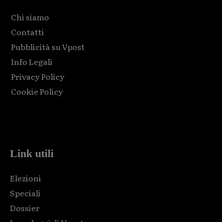
Chi siamo
Contatti
Pubblicità su Vpost
Info Legali
Privacy Policy
Cookie Policy
Html code here! Replace this with any non empty raw html
code and that's it.
Link utili
Elezioni
Speciali
Dossier