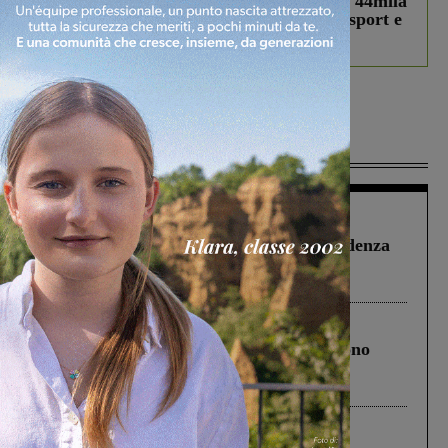
Estra Notizie agosto: Smart Cities, oltre 44mila
studenti coinvolti, torna il bando per lo sport e
debutta il podcast Estrair
Più lette
Figline Incisa Valdarno
1 Agosto 2026
Piscina di Figline finanziata oltre la scadenza
Pnrr, il gruppo di Fratelli d’Italia: “Un
ringraziamento al Governo”
Cronaca
4 Agosto 2026
Un anno fa la strage in A1 in cui morirono
Gianni, Giulia e Franco. Lo schianto, il
processo, lo stop ai sorpassi fra tir....
Cronaca
3 Agosto 2026