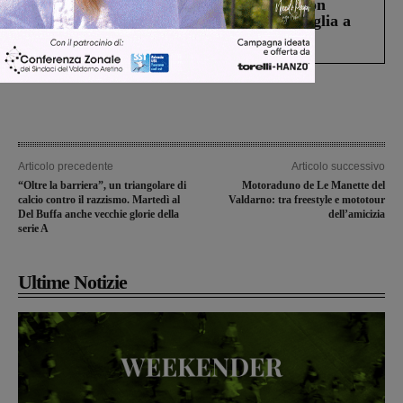
Scomparso da una struttura di Castiglion
Fiorentino l’uomo che aveva ucciso la figlia a
Levane nel 2020
Articolo precedente
Articolo successivo
“Oltre la barriera”, un triangolare di
Motoraduno de Le Manette del
calcio contro il razzismo. Martedì al
Valdarno: tra freestyle e mototour
Del Buffa anche vecchie glorie della
dell’amicizia
serie A
Ultime Notizie