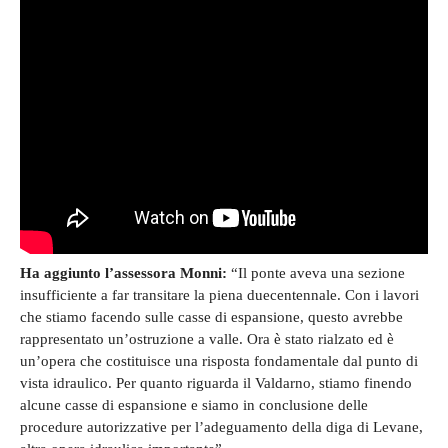
Ha aggiunto l’assessora Monni:
“Il ponte aveva una sezione
insufficiente a far transitare la piena duecentennale. Con i lavori
che stiamo facendo sulle casse di espansione, questo avrebbe
rappresentato un’ostruzione a valle. Ora è stato rialzato ed è
un’opera che costituisce una risposta fondamentale dal punto di
vista idraulico. Per quanto riguarda il Valdarno, stiamo finendo
alcune casse di espansione e siamo in conclusione delle
procedure autorizzative per l’adeguamento della diga di Levane,