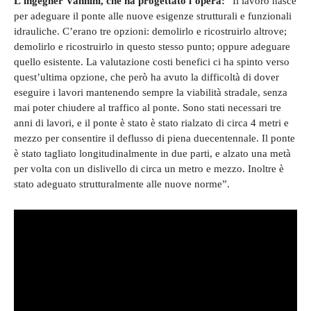
L’ingegner Vannini, che ha progettato l’opera:
“Il lavoro nasce
per adeguare il ponte alle nuove esigenze strutturali e funzionali
idrauliche. C’erano tre opzioni: demolirlo e ricostruirlo altrove;
demolirlo e ricostruirlo in questo stesso punto; oppure adeguare
quello esistente. La valutazione costi benefici ci ha spinto verso
quest’ultima opzione, che però ha avuto la difficoltà di dover
eseguire i lavori mantenendo sempre la viabilità stradale, senza
mai poter chiudere al traffico al ponte. Sono stati necessari tre
anni di lavori, e il ponte è stato è stato rialzato di circa 4 metri e
mezzo per consentire il deflusso di piena duecentennale. Il ponte
è stato tagliato longitudinalmente in due parti, e alzato una metà
per volta con un dislivello di circa un metro e mezzo. Inoltre è
stato adeguato strutturalmente alle nuove norme”.