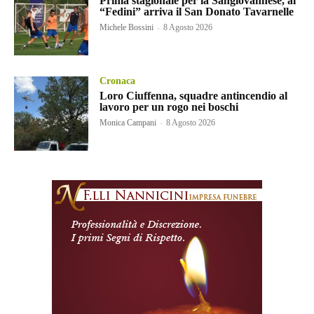
Prima stagionale per la Sangiovannese, al
“Fedini” arriva il San Donato Tavarnelle
Michele Bossini
-
8 Agosto 2026
Cronaca
Loro Ciuffenna, squadre antincendio al
lavoro per un rogo nei boschi
Monica Campani
-
8 Agosto 2026