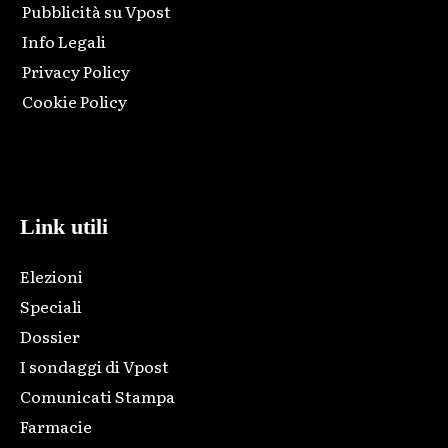
Pubblicità su Vpost
Info Legali
Privacy Policy
Cookie Policy
Html code here! Replace this with any non empty raw html
code and that's it.
Link utili
Elezioni
Speciali
Dossier
I sondaggi di Vpost
Comunicati Stampa
Farmacie