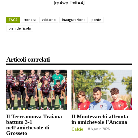
[rp4wp limit=4]
TAGS
cronaca
valdarno
inaugurazione
ponte
pian dell'isola
Articoli correlati
Il Terrranuova Traiana
Il Montevarchi affronta
battuto 3-1
in amichevole l’Ancona
nell’amichevole di
Calcio
8 Agosto 2026
Grosseto