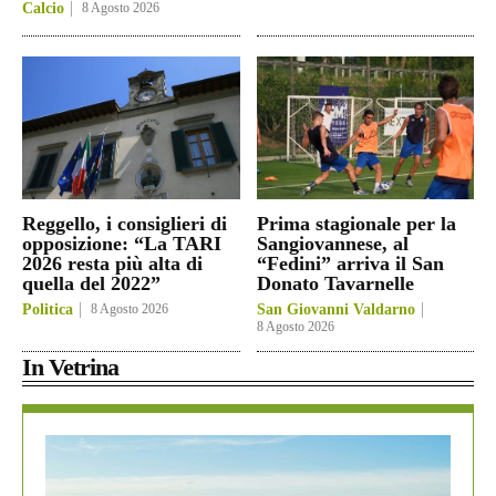
Calcio
8 Agosto 2026
Reggello, i consiglieri di
Prima stagionale per la
opposizione: “La TARI
Sangiovannese, al
2026 resta più alta di
“Fedini” arriva il San
quella del 2022”
Donato Tavarnelle
Politica
8 Agosto 2026
San Giovanni Valdarno
8 Agosto 2026
In Vetrina