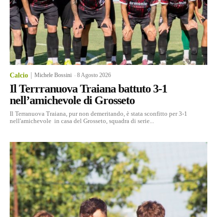
Calcio
Michele Bossini
-
8 Agosto 2026
Il Terrranuova Traiana battuto 3-1
nell’amichevole di Grosseto
Il Terranuova Traiana, pur non demeritando, è stata sconfitto per 3-1
nell'amichevole in casa del Grosseto, squadra di serie...