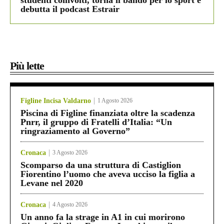
studenti coinvolti, torna il bando per lo sport e
debutta il podcast Estrair
Più lette
Figline Incisa Valdarno
1 Agosto 2026
Piscina di Figline finanziata oltre la scadenza
Pnrr, il gruppo di Fratelli d’Italia: “Un
ringraziamento al Governo”
Cronaca
3 Agosto 2026
Scomparso da una struttura di Castiglion
Fiorentino l’uomo che aveva ucciso la figlia a
Levane nel 2020
Cronaca
4 Agosto 2026
Un anno fa la strage in A1 in cui morirono