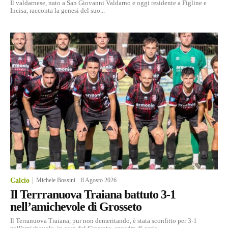
Il valdarnese, nato a San Giovanni Valdarno e oggi residente a Figline e
Incisa, racconta la genesi del suo...
Calcio
Michele Bossini
-
8 Agosto 2026
Il Terrranuova Traiana battuto 3-1
nell’amichevole di Grosseto
Il Terranuova Traiana, pur non demeritando, è stata sconfitto per 3-1