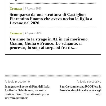
Cronaca
3 Agosto 2026
Scomparso da una struttura di Castiglion
Fiorentino l’uomo che aveva ucciso la figlia a
Levane nel 2020
Cronaca
4 Agosto 2026
Un anno fa la strage in A1 in cui morirono
Gianni, Giulia e Franco. Lo schianto, il
processo, lo stop ai sorpassi fra tir....
Articolo precedente
Articolo successivo
Inaugurato il ponte di Pian dell’Isola:
San Giovanni ospita ROOTfest, la
4 milioni e 600mila euro, tre anni di
festa che riavvicina alla terra e agli
cantiere. Giani: “Investimento per la
altri
sicurezza idraulica”