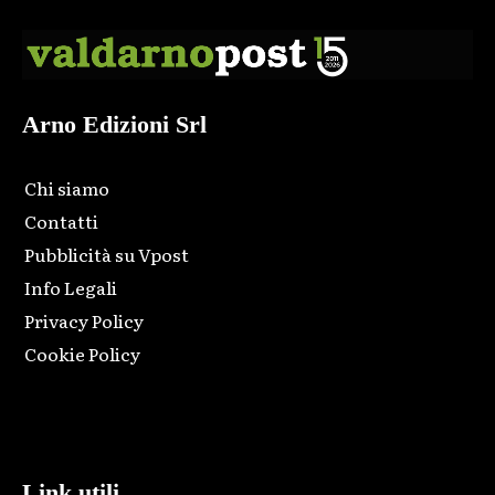
Arno Edizioni Srl
Chi siamo
Contatti
Pubblicità su Vpost
Info Legali
Privacy Policy
Cookie Policy
Html code here! Replace this with any non empty raw html
code and that's it.
Link utili