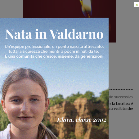
×
TAGS
calcio
Articolo precedente
Articolo successivo
Campionato juniores nazionali, una
Fra il Montevarchi e la Lucchese è
vittoria e una sconfitta per le squadre
finita a reti bianche
valdarnesi
Articoli correlati