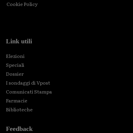
Cookie Policy
Html code here! Replace this with any non empty raw html
code and that's it.
Link utili
Elezioni
Speciali
Dossier
I sondaggi di Vpost
Comunicati Stampa
Farmacie
Biblioteche
Feedback