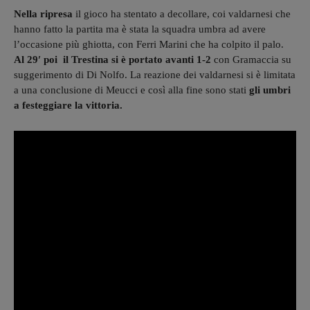
Nella ripresa
il gioco ha stentato a decollare, coi valdarnesi che
hanno fatto la partita ma è stata la squadra umbra ad avere
l’occasione più ghiotta, con Ferri Marini che ha colpito il palo.
Al 29′ poi il Trestina si è portato avanti 1-2
con Gramaccia su
suggerimento di Di Nolfo. La reazione dei valdarnesi si è limitata
a una conclusione di Meucci e così alla fine sono stati
gli umbri
a festeggiare la vittoria.