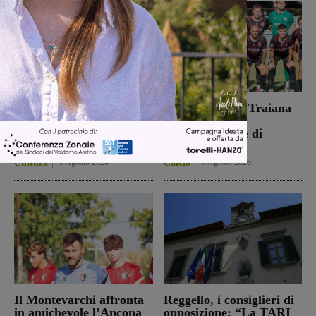
Dal treno all’ospedale, la
Il Terrranuova Traiana
vita in “Frammenti”: il
battuto 3-1
primo libro del
nell’amichevole di
valdarnese Luca Livi
Grosseto
Cultura
9 Agosto 2026
Calcio
8 Agosto 2026
Il Montevarchi affronta
Reggello, i consiglieri di
in amichevole l’Ancona
opposizione: “La TARI