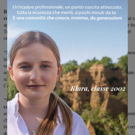
Il Tar della Toscana ha accolto un ricorso e annullato di
conseguenza
la delibera di Consiglio comunale di Rignano con cui s
approvava il progetto per la realizzazione della pista ciclopedonale fr
Troghi e Cellai. Ne dà notizia Mario Cinque, candidato sindaco del
centrodestra rignanese, in una nota.
"Naufraga miseramente il progetto della pista Cellai-Troghi
mes
in cantiere dopo la delibera del Consiglio Comunale di Rignano
sull’Arno n. 40 del 29 ottobre 2015. Variante al regolamento
urbanistico, dichiarazione di urgenza e pubblica utilità non sono state
sufficienti a far decollare, al momento, un’opera sulla quale
l’Amministrazione PD aveva scommesso", commenta Cinque.
"Non solo, lo stesso Comune di Rignano sull’Arno è stato
condannato a risarcire € 3000 di spese
processuali oltre agli
accessori di legge: ovviamente soldi nostri. Personalmente, in 25 anni
che vivo qua, proprio a Cellai, non ricordo di aver mai visto una
bicicletta, ma o ero distratto o forse proprio la mancanza di un percor
dedicato ha sempre precluso l’utilizzo delle due ruote ecologiche".