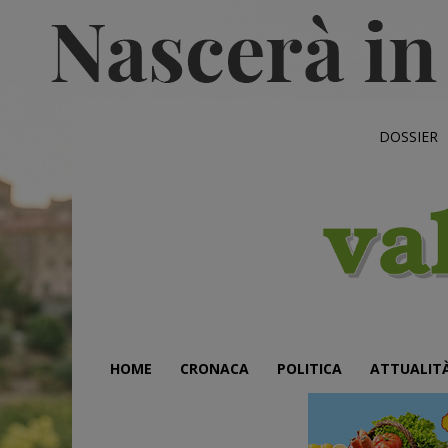
DOSSIER
HOME
CRONACA
POLITICA
ATTUALIT