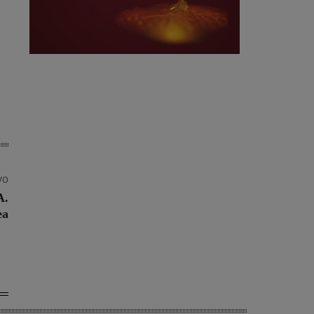
vo
A.
ea