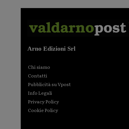
Arno Edizioni Srl
Chi siamo
Contatti
Pubblicità su Vpost
Info Legali
Privacy Policy
Cookie Policy
Html code here! Replace this with any non empty raw
html code and that's it.