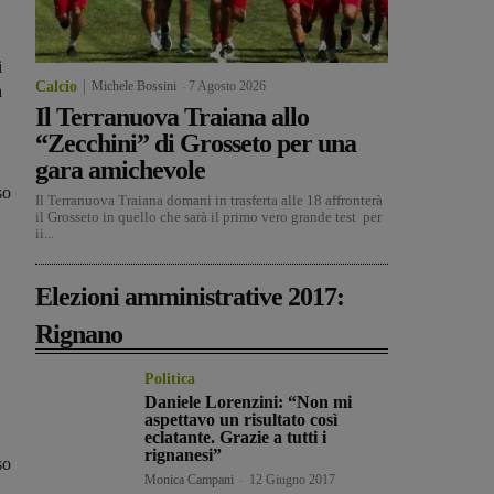
i
Calcio
Michele Bossini
-
7 Agosto 2026
a
Il Terranuova Traiana allo
“Zecchini” di Grosseto per una
gara amichevole
so
Il Terranuova Traiana domani in trasferta alle 18 affronterà
il Grosseto in quello che sarà il primo vero grande test per
ii...
Elezioni amministrative 2017:
Rignano
Politica
Daniele Lorenzini: “Non mi
aspettavo un risultato così
eclatante. Grazie a tutti i
rignanesi”
so
Monica Campani
-
12 Giugno 2017