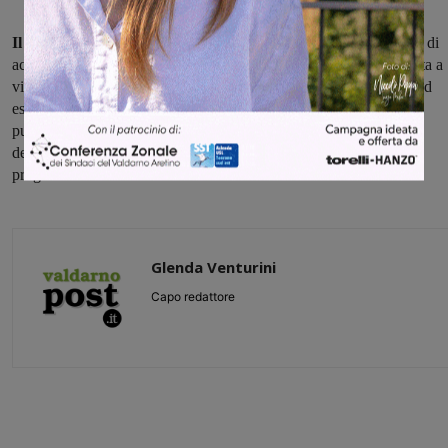
Il candidato sindaco del Centrodestra conclude:
"L’omissione di
acquisizione di autorizzazione paesaggistica in una zona sottoposta a
vincolo e la mancata comunicazione ad un proprietario soggetto ad
esproprio del proprio terreno hanno fatto sì che, con sentenza
pubblicata in data 09 Maggio 2017, il T.A.R. abbia annullato la
delibera comunale respingendo al mittente il tanto pubblicizzato
progetto".
Glenda Venturini
Capo redattore
Share