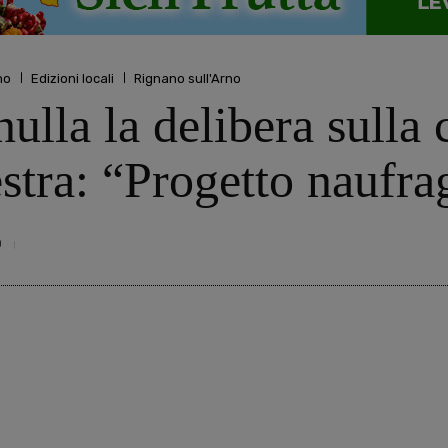
no
Edizioni locali
Rignano sull'Arno
ulla la delibera sulla c
estra: “Progetto naufra
0