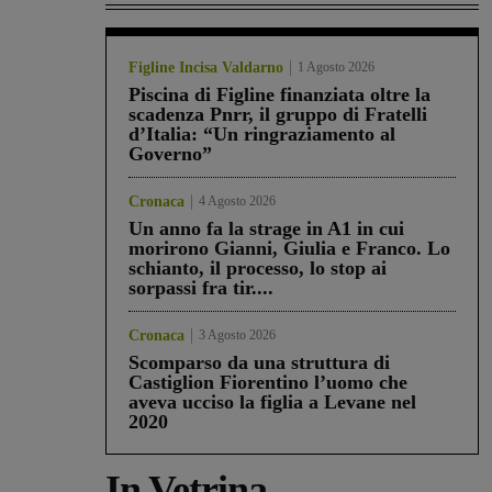
Figline Incisa Valdarno
1 Agosto 2026
Piscina di Figline finanziata oltre la
scadenza Pnrr, il gruppo di Fratelli
d’Italia: “Un ringraziamento al
Governo”
Cronaca
4 Agosto 2026
Un anno fa la strage in A1 in cui
morirono Gianni, Giulia e Franco. Lo
schianto, il processo, lo stop ai
sorpassi fra tir....
Cronaca
3 Agosto 2026
Scomparso da una struttura di
Castiglion Fiorentino l’uomo che
aveva ucciso la figlia a Levane nel
2020
In Vetrina