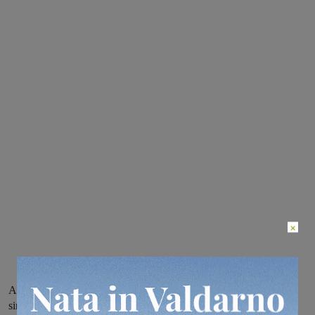
×
A parlare della bocciatura al progetto è Mario Cinque, candidato
sindaco del centrodestra a Rignano