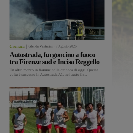
Cronaca
Glenda Venturini
-
7 Agosto 2026
Autostrada, furgoncino a fuoco
tra Firenze sud e Incisa Reggello
Un altro mezzo in fiamme nella cronaca di oggi. Questa
volta è successo in Autostrada A1, nel tratto fra...