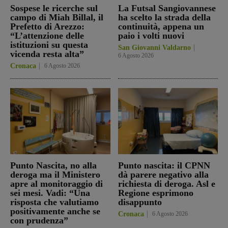
Sospese le ricerche sul
La Futsal Sangiovannese
campo di Miah Billal, il
ha scelto la strada della
Prefetto di Arezzo:
continuità, appena un
“L’attenzione delle
paio i volti nuovi
istituzioni su questa
San Giovanni Valdarno
vicenda resta alta”
6 Agosto 2026
Cronaca
6 Agosto 2026
Punto Nascita, no alla
Punto nascita: il CPNN
deroga ma il Ministero
dà parere negativo alla
apre al monitoraggio di
richiesta di deroga. Asl e
sei mesi. Vadi: “Una
Regione esprimono
risposta che valutiamo
disappunto
positivamente anche se
Cronaca
6 Agosto 2026
con prudenza”