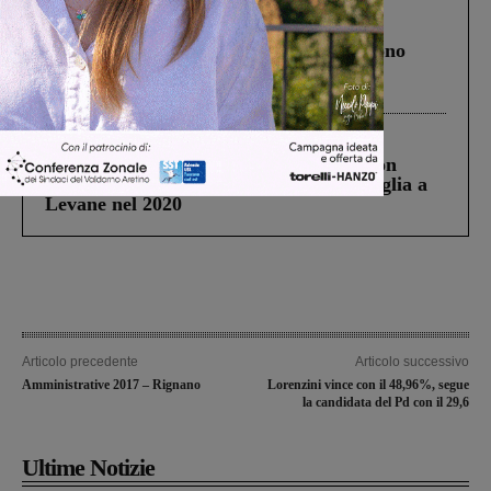
Cronaca
4 Agosto 2026
Un anno fa la strage in A1 in cui morirono
Gianni, Giulia e Franco. Lo schianto, il
processo, lo stop ai sorpassi fra tir....
Cronaca
3 Agosto 2026
Scomparso da una struttura di Castiglion
Fiorentino l’uomo che aveva ucciso la figlia a
Levane nel 2020
Articolo precedente
Articolo successivo
Amministrative 2017 – Rignano
Lorenzini vince con il 48,96%, segue
la candidata del Pd con il 29,6
Ultime Notizie