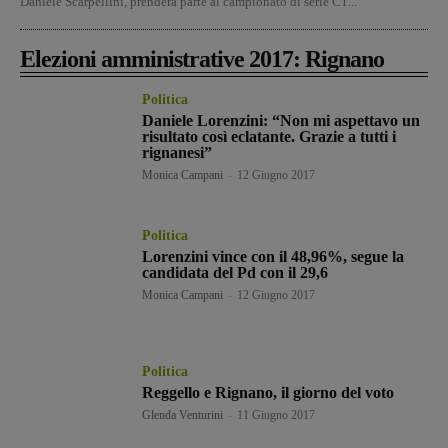
Daniele Scarpellini, prenderà parte al campionato di serie C1...
Elezioni amministrative 2017: Rignano
Politica
Daniele Lorenzini: “Non mi aspettavo un
risultato così eclatante. Grazie a tutti i
rignanesi”
Monica Campani
-
12 Giugno 2017
Politica
Lorenzini vince con il 48,96%, segue la
candidata del Pd con il 29,6
Monica Campani
-
12 Giugno 2017
Politica
Reggello e Rignano, il giorno del voto
Glenda Venturini
-
11 Giugno 2017