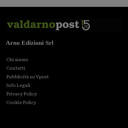
Arno Edizioni Srl
Chi siamo
Contatti
Pubblicità su Vpost
Info Legali
Privacy Policy
Cookie Policy
Html code here! Replace this with any non empty raw html
code and that's it.