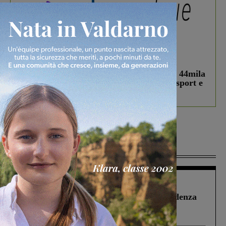
In vetrina
3 Agosto 2026
Estra Notizie agosto: Smart Cities, oltre 44mila
studenti coinvolti, torna il bando per lo sport e
debutta il podcast Estrair
Più lette
Figline Incisa Valdarno
1 Agosto 2026
Piscina di Figline finanziata oltre la scadenza
Pnrr, il gruppo di Fratelli d’Italia: “Un
ringraziamento al Governo”