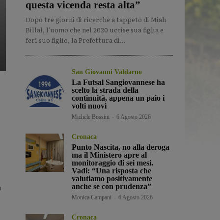
questa vicenda resta alta”
Dopo tre giorni di ricerche a tappeto di Miah
Billal, l'uomo che nel 2020 uccise sua figlia e
ferì suo figlio, la Prefettura di...
San Giovanni Valdarno
La Futsal Sangiovannese ha
scelto la strada della
continuità, appena un paio i
volti nuovi
Michele Bossini
-
6 Agosto 2026
Cronaca
Punto Nascita, no alla deroga
ma il Ministero apre al
monitoraggio di sei mesi.
Vadi: “Una risposta che
valutiamo positivamente
anche se con prudenza”
ò
Monica Campani
-
6 Agosto 2026
Cronaca