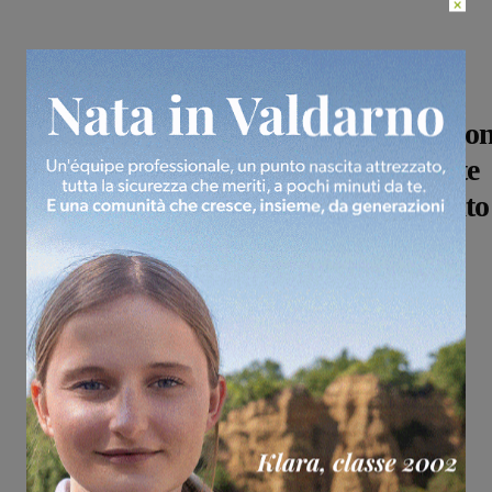
×
Politica
Nel Comune di Renzi stravince co
una Lista civica il sindaco uscente
Daniele Lorenzini. Quasi doppiato
il Pd
Monica Campani
-
12 Giugno 2017
Dopo una campagna elettorale incandescente e lo
strappo con il Pd Daniele Lorenzini ottiene una
importante vittoria politica e personale
Politica
Reggello e Rignano, il giorno del
voto
Glenda Venturini
-
11 Giugno 2017