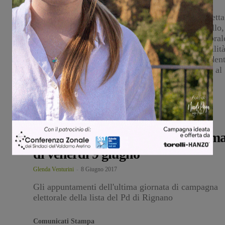
Seggi aperti dalle 7 alle 23, poi lo spoglio (in diretta
su Valdarnopost). Sei i candidati sindaci a Reggello,
dove si vota per la prima volta con la legge elettoral
per comuni sopra i 15mila abitanti, con la possibilit
di andare al ballottaggio; quattro invece i contendent
a Rignano, dove si elegge il sindaco direttamente al
primo turno
Comunicati Stampa
Eva Uccella Sindaco:
appuntamenti di chiusura della
campagna elettorale, il programm
di venerdì 9 giugno
Glenda Venturini
-
8 Giugno 2017
Gli appuntamenti dell'ultima giornata di campagna
elettorale della lista del Pd di Rignano
Comunicati Stampa