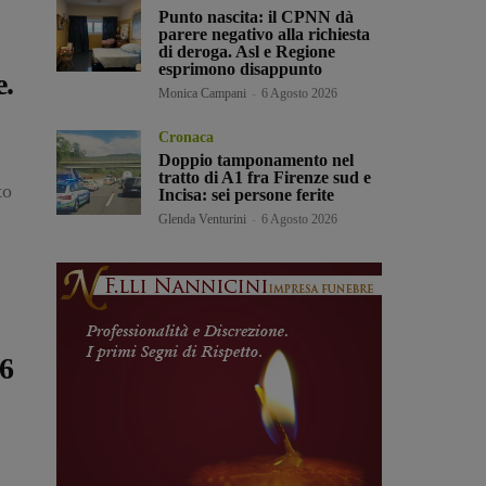
Punto nascita: il CPNN dà
parere negativo alla richiesta
di deroga. Asl e Regione
esprimono disappunto
e.
Monica Campani
-
6 Agosto 2026
Cronaca
Doppio tamponamento nel
tratto di A1 fra Firenze sud e
to
Incisa: sei persone ferite
Glenda Venturini
-
6 Agosto 2026
,6