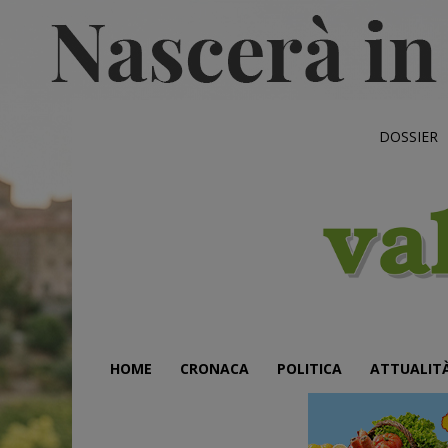
DOSSIER
HOME
CRONACA
POLITICA
ATTUALIT