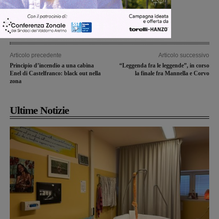
Articolo precedente
Articolo successivo
Principio d’incendio a una cabina
“Leggenda fra le leggende”, in corso
Enel di Castelfranco: black out nella
la finale fra Mannella e Corvo
zona
Ultime Notizie