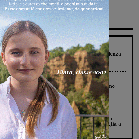
Più lette
Figline Incisa Valdarno
1 Agosto 2026
Piscina di Figline finanziata oltre la scadenza
Pnrr, il gruppo di Fratelli d’Italia: “Un
ringraziamento al Governo”
Cronaca
4 Agosto 2026
Un anno fa la strage in A1 in cui morirono
Gianni, Giulia e Franco. Lo schianto, il
processo, lo stop ai sorpassi fra tir....
Cronaca
3 Agosto 2026
Scomparso da una struttura di Castiglion
Fiorentino l’uomo che aveva ucciso la figlia a
Levane nel 2020