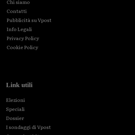
Chi siamo
Contatti
Pubblicità su Vpost
Info Legali
Privacy Policy
Cookie Policy
Html code here! Replace this with any non empty raw html
code and that's it.
Link utili
Elezioni
Speciali
Dossier
I sondaggi di Vpost