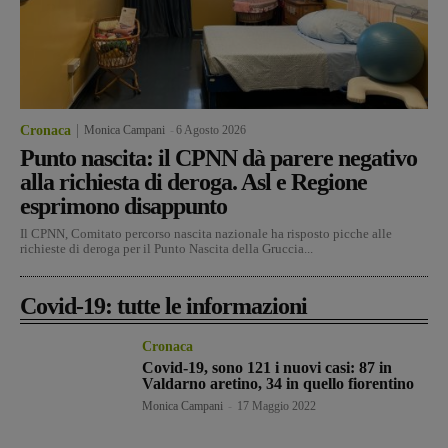
Cronaca
Monica Campani
-
6 Agosto 2026
Punto nascita: il CPNN dà parere negativo
alla richiesta di deroga. Asl e Regione
esprimono disappunto
Il CPNN, Comitato percorso nascita nazionale ha risposto picche alle
richieste di deroga per il Punto Nascita della Gruccia...
Covid-19: tutte le informazioni
Cronaca
Covid-19, sono 121 i nuovi casi: 87 in
Valdarno aretino, 34 in quello fiorentino
Monica Campani
-
17 Maggio 2022