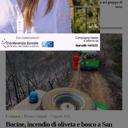
disegno di legge al Senato. Enzo Brogi
giocano la permanenza nel gruppo di
propone una legge regionale
testa
Ultime Notizie
Cronaca
Monica Campani
-
7 Agosto 2026
Bucine, incendio di oliveta e bosco a San