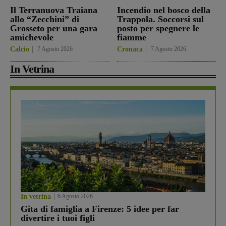
Il Terranuova Traiana
Incendio nel bosco della
allo “Zecchini” di
Trappola. Soccorsi sul
Grosseto per una gara
posto per spegnere le
amichevole
fiamme
Calcio
7 Agosto 2026
Cronaca
7 Agosto 2026
In Vetrina
In vetrina
6 Agosto 2026
Gita di famiglia a Firenze: 5 idee per far
divertire i tuoi figli