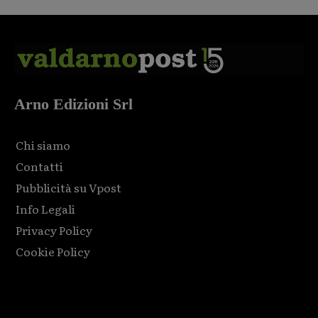
Arno Edizioni Srl
Chi siamo
Contatti
Pubblicità su Vpost
Info Legali
Privacy Policy
Cookie Policy
Html code here! Replace this with any non empty raw html
code and that's it.