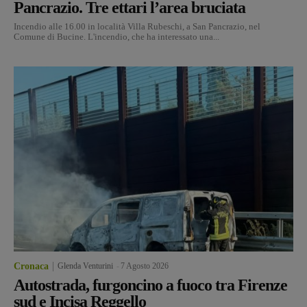
Pancrazio. Tre ettari l’area bruciata
Incendio alle 16.00 in località Villa Rubeschi, a San Pancrazio, nel
Comune di Bucine. L'incendio, che ha interessato una...
Cronaca
Glenda Venturini
-
7 Agosto 2026
Autostrada, furgoncino a fuoco tra Firenze
sud e Incisa Reggello