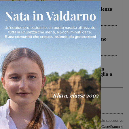
Figline Incisa Valdarno
1 Agosto 2026
Piscina di Figline finanziata oltre la scadenza
Pnrr, il gruppo di Fratelli d’Italia: “Un
ringraziamento al Governo”
Cronaca
4 Agosto 2026
Un anno fa la strage in A1 in cui morirono
Gianni, Giulia e Franco. Lo schianto, il
processo, lo stop ai sorpassi fra tir....
Cronaca
3 Agosto 2026
Scomparso da una struttura di Castiglion
Fiorentino l’uomo che aveva ucciso la figlia a
Levane nel 2020
Articolo precedente
Articolo successivo
Assistenti sessuali per disabili: un
Faellese e Fulgor Castelfranco si