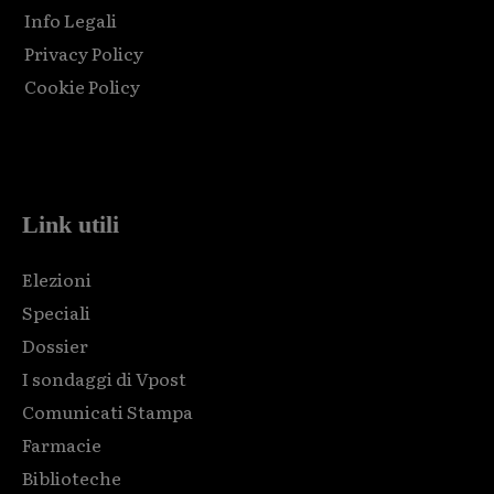
Info Legali
Privacy Policy
Cookie Policy
Html code here! Replace this with any non empty raw html
code and that's it.
Link utili
Elezioni
Speciali
Dossier
I sondaggi di Vpost
Comunicati Stampa
Farmacie
Biblioteche