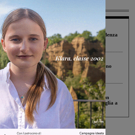
Più lette
Figline Incisa Valdarno
1 Agosto 2026
Piscina di Figline finanziata oltre la scadenza
Pnrr, il gruppo di Fratelli d’Italia: “Un
ringraziamento al Governo”
Cronaca
4 Agosto 2026
Un anno fa la strage in A1 in cui morirono
Gianni, Giulia e Franco. Lo schianto, il
processo, lo stop ai sorpassi fra tir....
Cronaca
3 Agosto 2026
Scomparso da una struttura di Castiglion
Fiorentino l’uomo che aveva ucciso la figlia a
Levane nel 2020