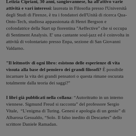
Letizia Cipriani, 30 anni, sangiovannese, ha all'attivo varie
attività e vari interessi
: laureata in Filosofia presso l'Università
degli Studi di Firenze, è tra i fondatori dell'Unità di ricerca Qua-
Onto-Tech, studiosa appassionata di Henri Bergson e
cofondatrice della Start up fiorentina "Aeffective" che si occupa
di Sentiment Analysis. E' una cantante soul-jazz ed è coinvolta in
attività di volontariato presso Enpa, sezione di San Giovanni
Valdarno.
"Il leitmotiv di ogni libro: esistono delle esperienze di vita
vissuta alla base del pensiero dei grandi filosofi?
È possibile
incarnare la vita dei grandi pensatori o questa rimane oscurata
totalmente dalla teoria dei saggi?"
I libri già pubblicati nella collana
: “Autoritratto in un interno
viennese. Sigmund Freud si racconta” del professore Sergio
Vitale, “L’enigma di Turing. Genesi e apologia di un genio” di
Albarosa Gesualdo, “Solo. Il falso inedito di Descartes” dello
scrittore Daniele Ramadan.