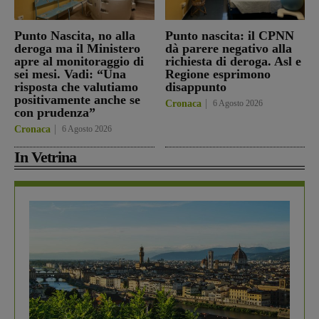
Punto Nascita, no alla
Punto nascita: il CPNN
deroga ma il Ministero
dà parere negativo alla
apre al monitoraggio di
richiesta di deroga. Asl e
sei mesi. Vadi: “Una
Regione esprimono
risposta che valutiamo
disappunto
positivamente anche se
Cronaca
6 Agosto 2026
con prudenza”
Cronaca
6 Agosto 2026
In Vetrina