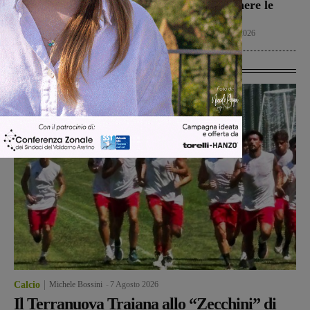
Grosseto per una gara
posto per spegnere le
amichevole
fiamme
Calcio
7 Agosto 2026
Cronaca
7 Agosto 2026
Ultime Calcio
Calcio
Michele Bossini
-
7 Agosto 2026
Il Terranuova Traiana allo “Zecchini” di