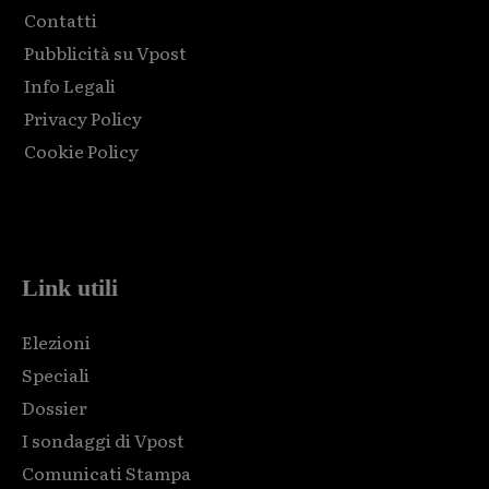
Contatti
Pubblicità su Vpost
Info Legali
Privacy Policy
Cookie Policy
Html code here! Replace this with any non empty raw html
code and that's it.
Link utili
Elezioni
Speciali
Dossier
I sondaggi di Vpost
Comunicati Stampa