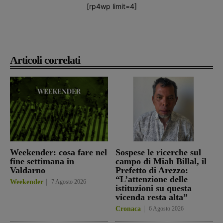
[rp4wp limit=4]
Articoli correlati
Weekender: cosa fare nel
Sospese le ricerche sul
fine settimana in
campo di Miah Billal, il
Valdarno
Prefetto di Arezzo:
“L’attenzione delle
Weekender
7 Agosto 2026
istituzioni su questa
vicenda resta alta”
Cronaca
6 Agosto 2026