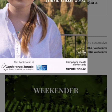
Fiorentino l’uomo che aveva ucciso la figlia a
Levane nel 2020
Articolo precedente
Articolo successivo
San Giovanni come Palo Alto
Il migliore del 2014. Valdarnesi
premiati da altri valdarnesi
Ultime Notizie