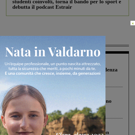
studenti coinvolti, torna il bando per lo sport e
debutta il podcast Estrair
×
Più lette
Figline Incisa Valdarno
1 Agosto 2026
Piscina di Figline finanziata oltre la scadenza
Pnrr, il gruppo di Fratelli d’Italia: “Un
ringraziamento al Governo”
Cronaca
4 Agosto 2026
Un anno fa la strage in A1 in cui morirono
Gianni, Giulia e Franco. Lo schianto, il
processo, lo stop ai sorpassi fra tir....
Cronaca
3 Agosto 2026
Scomparso da una struttura di Castiglion