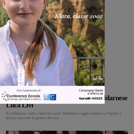
Cultura
Martina Giardi
-
9 Agosto 2026
Dal treno all’ospedale, la vita in
“Frammenti”: il primo libro del valdarnese
Luca Livi
Il valdarnese, nato a San Giovanni Valdarno e oggi residente a Figline e
Incisa, racconta la genesi del suo...