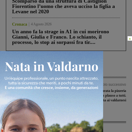
Scomparso da una struttura di Castiglion
Fiorentino l’uomo che aveva ucciso la figlia a
Levane nel 2020
Cronaca
4 Agosto 2026
Un anno fa la strage in A1 in cui morirono
Gianni, Giulia e Franco. Lo schianto, il
×
processo, lo stop ai sorpassi fra tir....
Articolo precedente
Articolo successivo
Doppietta delle valdarnesi, vincono
“Andirivieni”: inaugurata la pizzeria
Synergy e Galli
di Arkadia 2. Un plauso a tutti.
Venerdì è aperta ai valdarnesi
Ultime Notizie