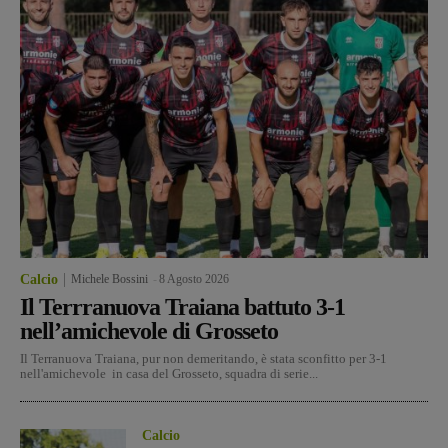
Calcio
Michele Bossini
-
8 Agosto 2026
Il Terrranuova Traiana battuto 3-1
nell’amichevole di Grosseto
Il Terranuova Traiana, pur non demeritando, è stata sconfitto per 3-1
nell'amichevole in casa del Grosseto, squadra di serie...
Calcio