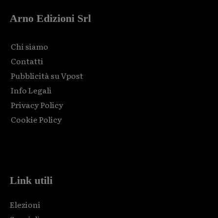
Arno Edizioni Srl
Chi siamo
Contatti
Pubblicità su Vpost
Info Legali
Privacy Policy
Cookie Policy
Html code here! Replace this with any non empty raw html
code and that's it.
Link utili
Elezioni