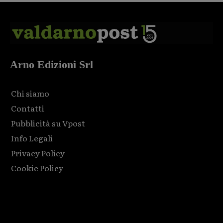
Arno Edizioni Srl
Chi siamo
Contatti
Pubblicità su Vpost
Info Legali
Privacy Policy
Cookie Policy
Html code here! Replace this with any non empty raw html
code and that's it.