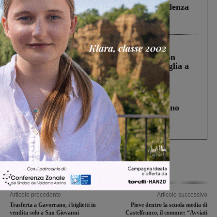
Piscina di Figline finanziata oltre la scadenza
Pnrr, il gruppo di Fratelli d’Italia: “Un
ringraziamento al Governo”
Cronaca
3 Agosto 2026
Scomparso da una struttura di Castiglion
Fiorentino l’uomo che aveva ucciso la figlia a
Levane nel 2020
Cronaca
4 Agosto 2026
Un anno fa la strage in A1 in cui morirono
Gianni, Giulia e Franco. Lo schianto, il
processo, lo stop ai sorpassi fra tir....
Articolo precedente
Articolo successivo
Trasferta a Gavorrano, i biglietti in
Piove dentro la scuola media di
vendita solo a San Giovanni
Castelfranco, il comune: “Avviati