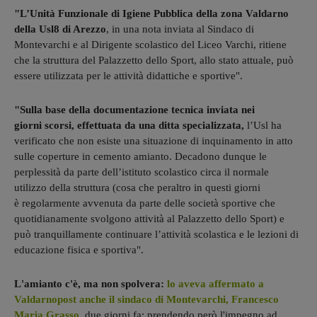
"L’Unità Funzionale di Igiene Pubblica della zona Valdarno
della Usl8 di Arezzo
, in una nota inviata al Sindaco di
Montevarchi e al Dirigente scolastico del Liceo Varchi, ritiene
che la struttura del Palazzetto dello Sport, allo stato attuale, può
essere utilizzata per le attività didattiche e sportive".
"Sulla base della documentazione tecnica inviata nei
giorni scorsi, effettuata da una ditta specializzata,
l’Usl ha
verificato che non esiste una situazione di inquinamento in atto
sulle coperture in cemento amianto. Decadono dunque le
perplessità da parte dell’istituto scolastico circa il normale
utilizzo della struttura (cosa che peraltro in questi giorni
è regolarmente avvenuta da parte delle società sportive che
quotidianamente svolgono attività al Palazzetto dello Sport) e
può tranquillamente continuare l’attività scolastica e le lezioni di
educazione fisica e sportiva".
L'amianto c'è, ma non spolvera:
lo aveva affermato a
Valdarnopost anche il sindaco di Montevarchi, Francesco
Maria Grasso
,
due giorni fa: prendendo però l'impegno ad