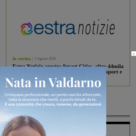
×
In vetrina
3 Agosto 2026
Estra Notizie agosto: Smart Cities, oltre 44mila
studenti coinvolti, torna il bando per lo sport e
debutta il podcast Estrair
Più lette
Figline Incisa Valdarno
1 Agosto 2026