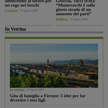
antincendio al lavoro per
Gruccia, Tucci (FdI):
un rogo nei boschi
“Montevarchi è sulla
giusta strada di un
Cronaca
8 Agosto 2026
aumento dei parti”
Politica
8 Agosto 2026
In Vetrina
In vetrina
6 Agosto 2026
Gita di famiglia a Firenze: 5 idee per far
divertire i tuoi figli