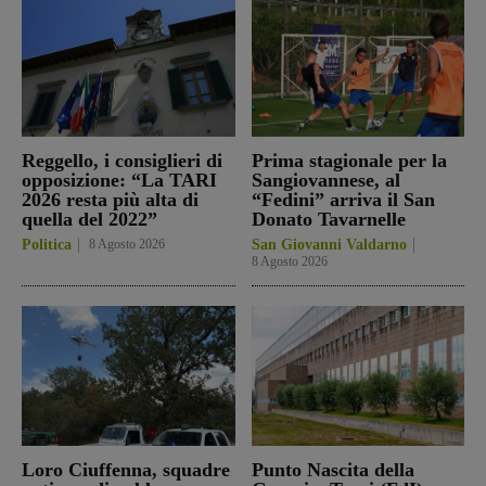
Reggello, i consiglieri di
Prima stagionale per la
opposizione: “La TARI
Sangiovannese, al
2026 resta più alta di
“Fedini” arriva il San
quella del 2022”
Donato Tavarnelle
Politica
8 Agosto 2026
San Giovanni Valdarno
8 Agosto 2026
Loro Ciuffenna, squadre
Punto Nascita della