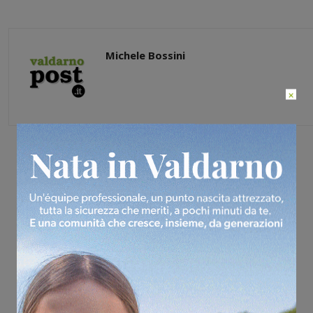
Michele Bossini
×
Share