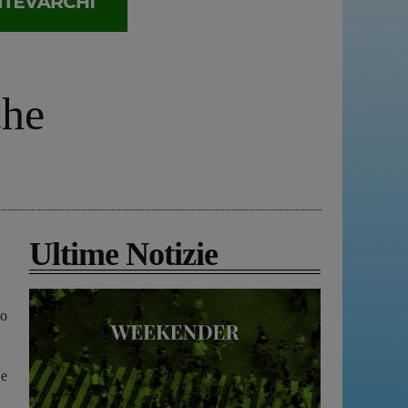
che
Ultime Notizie
ro
 e