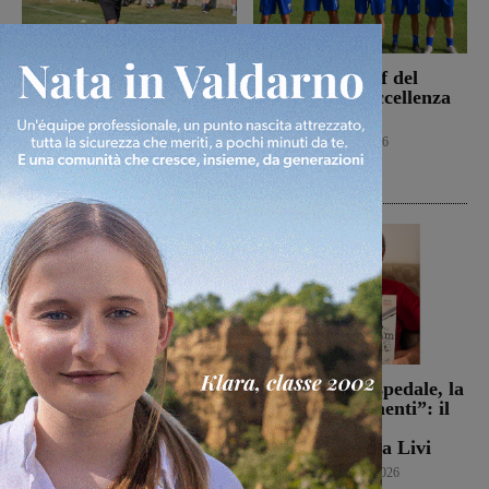
La Sangiovannese tiene
Ufficiale lo staff del
testa al San Donato
Figline per l’Eccellenza
Tavarnelle, che però
2026-2027
passa 0-1
Calcio
9 Agosto 2026
San Giovanni Valdarno
9 Agosto 2026
Campionato di serie D,
Dal treno all’ospedale, la
domani i calendari
vita in “Frammenti”: il
primo libro del
Calcio
9 Agosto 2026
valdarnese Luca Livi
Cultura
9 Agosto 2026