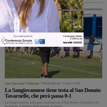
Ultime Calcio
San Giovanni Valdarno
Michele Bossini
-
9 Agosto 2026
La Sangiovannese tiene testa al San Donato
Tavarnelle, che però passa 0-1
La Sangiovannese, nella gara casalinga con il San Donato Tavarnelle che
ha sancito il debutto degli azzurro in questo...