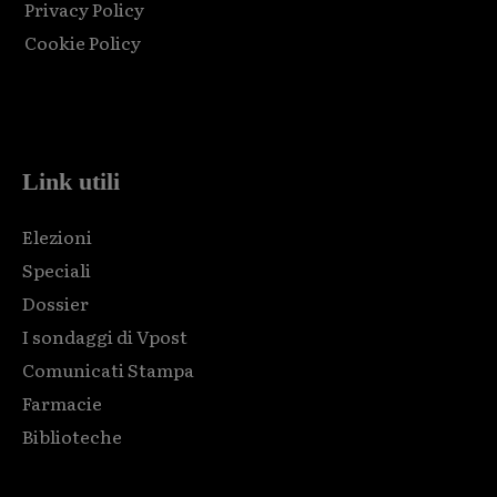
Privacy Policy
Cookie Policy
Html code here! Replace this with any non empty raw html
code and that's it.
Link utili
Elezioni
Speciali
Dossier
I sondaggi di Vpost
Comunicati Stampa
Farmacie
Biblioteche