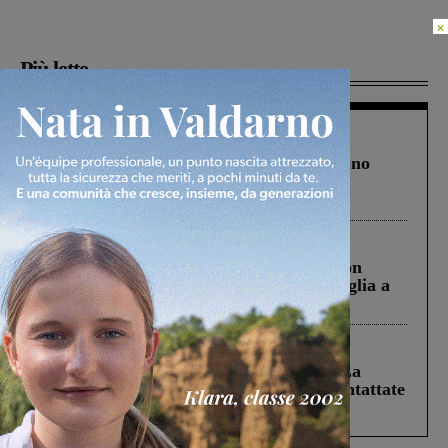
×
Più lette
Cronaca
4 Agosto 2026
Un anno fa la strage in A1 in cui morirono
Gianni, Giulia e Franco. Lo schianto, il
processo, lo stop ai sorpassi fra tir....
Cronaca
3 Agosto 2026
Scomparso da una struttura di Castiglion
Fiorentino l’uomo che aveva ucciso la figlia a
Levane nel 2020
Cronaca
5 Agosto 2026
Continuano le ricerche di Miah Billal. La
Prefettura: “In caso di avvistamento contattate
il 112”