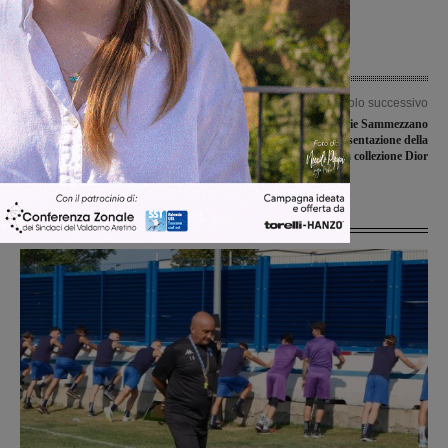
Articolo precedente
Articolo successivo
Identificato e denunciato dai
Matteo Garrone sceglie Sammezzano
carabinieri per furti in due diversi
per girare il film di presentazione della
negozi
nuova collezione Dior
Ultime Notizie