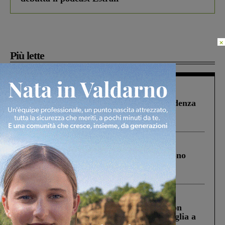
×
Più lette
Figline Incisa Valdarno
1 Agosto 2026
Piscina di Figline finanziata oltre la scadenza
Pnrr, il gruppo di Fratelli d’Italia: “Un
ringraziamento al Governo”
Cronaca
4 Agosto 2026
Un anno fa la strage in A1 in cui morirono
Gianni, Giulia e Franco. Lo schianto, il
processo, lo stop ai sorpassi fra tir....
Cronaca
3 Agosto 2026
Scomparso da una struttura di Castiglion
Fiorentino l’uomo che aveva ucciso la figlia a