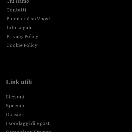
Chi siamo
Contatti
Pubblicità su Vpost
Info Legali
Privacy Policy
Cookie Policy
Html code here! Replace this with any non empty raw html
code and that's it.
Link utili
Elezioni
Speciali
Dossier
I sondaggi di Vpost
Comunicati Stampa