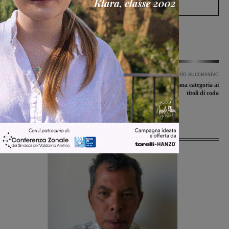
Levane nel 2020
Articolo precedente
Articolo successivo
Al via la seconda edizione del “Torneo
Campionato di Prima categoria ai
Internazionale di minibasket
titoli di coda
Masaccio”
Ultime Notizie