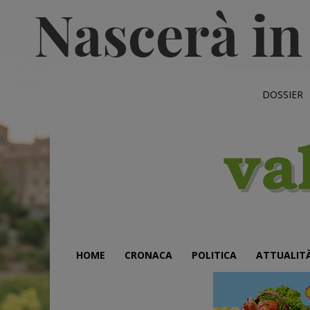
DOSSIER
HOME
CRONACA
POLITICA
ATTUALIT