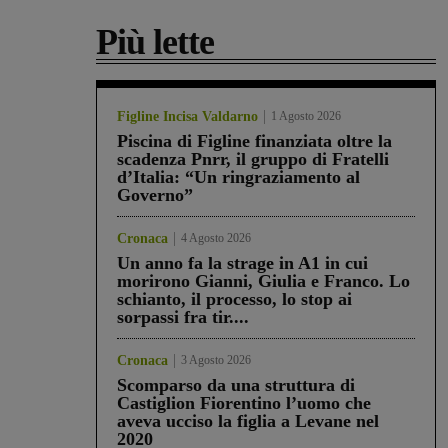
Più lette
Figline Incisa Valdarno
1 Agosto 2026
Piscina di Figline finanziata oltre la
scadenza Pnrr, il gruppo di Fratelli
d’Italia: “Un ringraziamento al
Governo”
Cronaca
4 Agosto 2026
Un anno fa la strage in A1 in cui
morirono Gianni, Giulia e Franco. Lo
schianto, il processo, lo stop ai
sorpassi fra tir....
Cronaca
3 Agosto 2026
Scomparso da una struttura di
Castiglion Fiorentino l’uomo che
aveva ucciso la figlia a Levane nel
2020