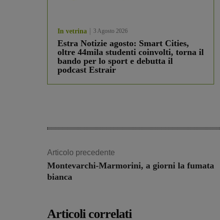
In vetrina
3 Agosto 2026
Estra Notizie agosto: Smart Cities,
oltre 44mila studenti coinvolti, torna il
bando per lo sport e debutta il
podcast Estrair
Articolo precedente
Montevarchi-Marmorini, a giorni la fumata
bianca
Articoli correlati