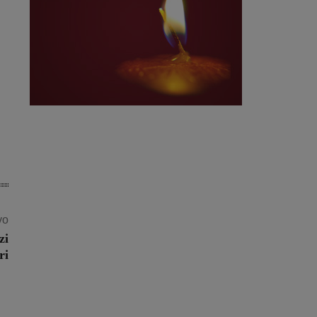
vo
zi
ri