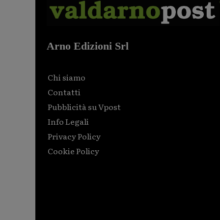
Arno Edizioni Srl
Chi siamo
Contatti
Pubblicità su Vpost
Info Legali
Privacy Policy
Cookie Policy
Html code here! Replace this with any non empty raw
html code and that's it.