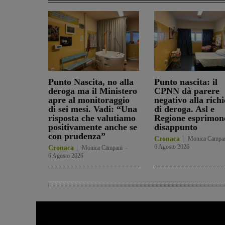
Punto Nascita, no alla
Punto nascita: il
deroga ma il Ministero
CPNN dà parere
apre al monitoraggio
negativo alla richi
di sei mesi. Vadi: “Una
di deroga. Asl e
risposta che valutiamo
Regione esprimon
positivamente anche se
disappunto
con prudenza”
Cronaca
Monica Campa
6 Agosto 2026
Cronaca
Monica Campani
-
6 Agosto 2026