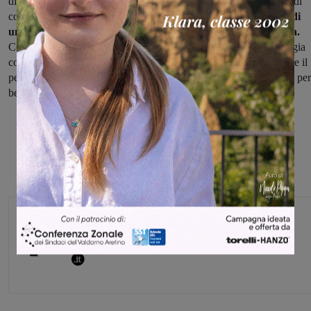
di oggi e procedendo contestualmente all’installazione d’urgenza di
condizionatori portatili e deumidificatori,
è un segnale tangibile di
una politica attenta all’ascolto e capace di agire con prontezza.
Come Comitato, continueremo a monitorare la situazione in sinergia
con il Comune e con il Dirigente Scolastico, restando fiduciosi che il
percorso intrapreso possa portare alla migliore soluzione possibile per 
benessere dei nostri figli”.
Monica Campani
Direttore