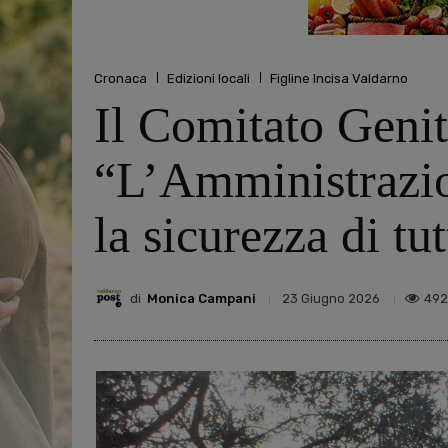
Cronaca
Edizioni locali
Figline Incisa Valdarno
Il Comitato Genit
“L’Amministrazion
la sicurezza di tu
di
Monica Campani
492
23 Giugno 2026