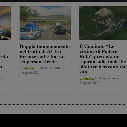
Doppio tamponamento
Il Comitato “Le
nel tratto di A1 fra
vittime di Podere
esta
Firenze sud e Incisa:
Rota” presenta un
sei persone ferite
esposto sulle molestie
o
olfattive derivanti dal
Cronaca
Glenda Venturini
-
sito
6 Agosto 2026
ni
-
Cronaca
Monica Campani
-
6 Agosto 2026