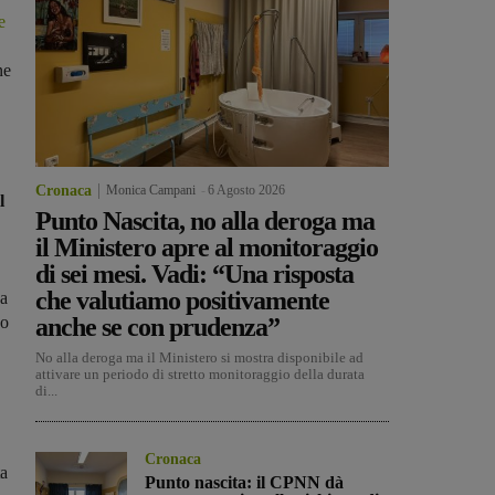
e
ne
Cronaca
Monica Campani
-
6 Agosto 2026
l
Punto Nascita, no alla deroga ma
il Ministero apre al monitoraggio
di sei mesi. Vadi: “Una risposta
che valutiamo positivamente
ha
no
anche se con prudenza”
No alla deroga ma il Ministero si mostra disponibile ad
attivare un periodo di stretto monitoraggio della durata
di...
Cronaca
ta
Punto nascita: il CPNN dà