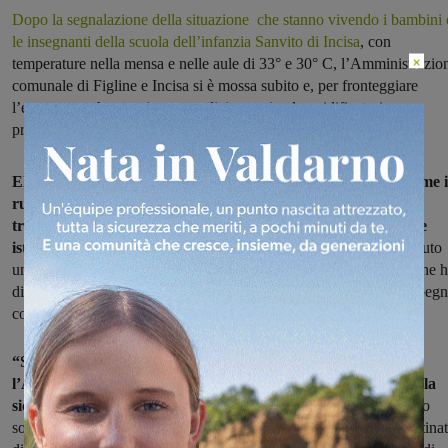
Dopo la segnalazione della situazione che stanno vivendo i bambini 
le insegnanti della scuola dell’infanzia Sanvito di Incisa
, con
×
temperature nella mensa e nelle aule di 33° e 30° C, l’Amministrazio
comunale di Figline e Incisa si è mossa subito e, per fronteggiare
l’emergenza, ha acquistato condizionatori e deumidificatori,
promettendo anche di risolverla in via definitiva.
Elena Mazza, presidente del Comitato Genitori, sottolinea come i
ruolo di raccordo del Comitato sia stato fondamentale per
tradurre il legittimo disagio delle famiglie in un’interlocuzione
istituzionale efficace
. “A seguito delle nostre segnalazioni, ho avuto
un colloquio diretto con il Sindaco di Figline e Incisa Valdarno, che 
dimostrato fin dal primo momento una grande sensibilità e un impeg
concreto verso la tutela della salute dei bambini”.
“Siamo molto soddisfatti di poter confermare che
l’Amministrazione sta facendo tutto il possibile per garantire la
sicurezza di tutti.
La rapidità con cui il Sindaco e l’ufficio tecnico
sono intervenuti, inviando una geometra per i rilievi già nella mattina