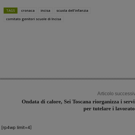
TAGS
cronaca
incisa
scuola dell'infanzia
comitato genitori scuole di Incisa
Share
Articolo successi
Ondata di calore, Sei Toscana riorganizza i servi
per tutelare i lavorato
[rp4wp limit=4]