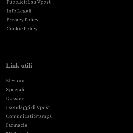
Pubblicità su Vpost
Info Legali
Privacy Policy
Cookie Policy
Html code here! Replace this with any non empty raw html
code and that's it.
Link utili
Elezioni
Speciali
Dossier
I sondaggi di Vpost
Comunicati Stampa
Farmacie