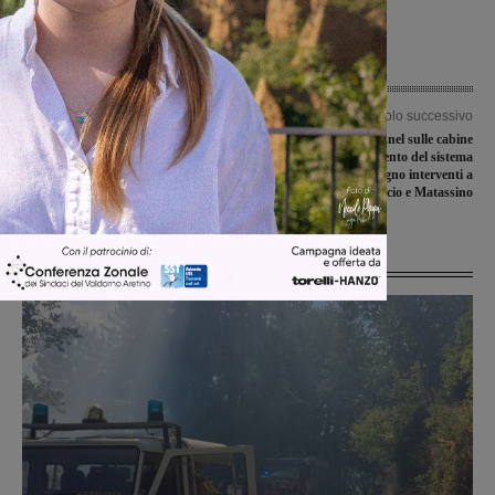
Articolo precedente
Articolo successivo
Il Comitato Genitori Scuole di Incisa:
Reggello: lavori di Enel sulle cabine
“L’Amministrazione sta facendo il
per il potenziamento del sistema
possibile per garantire la sicurezza di
elettrico. Il 26 giugno interventi a
tutti. Ha agito con prontezza”
Leccio e Matassino
Ultime Notizie