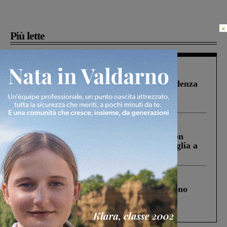
×
Più lette
Figline Incisa Valdarno
1 Agosto 2026
Piscina di Figline finanziata oltre la scadenza
Pnrr, il gruppo di Fratelli d’Italia: “Un
ringraziamento al Governo”
Cronaca
3 Agosto 2026
Scomparso da una struttura di Castiglion
Fiorentino l’uomo che aveva ucciso la figlia a
Levane nel 2020
Cronaca
4 Agosto 2026
Un anno fa la strage in A1 in cui morirono
Gianni, Giulia e Franco. Lo schianto, il
processo, lo stop ai sorpassi fra tir....