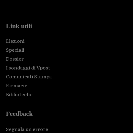
Html code here! Replace this with any non empty raw html
code and that's it.
Link utili
Elezioni
Speciali
Dossier
I sondaggi di Vpost
Comunicati Stampa
Farmacie
Biblioteche
Feedback
Segnala un errore