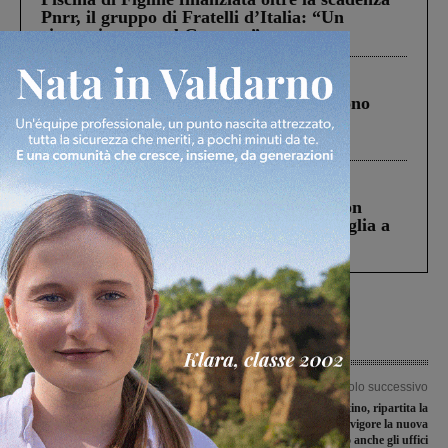
Pnrr, il gruppo di Fratelli d’Italia: “Un
ringraziamento al Governo”
Cronaca
4 Agosto 2026
Un anno fa la strage in A1 in cui morirono
Gianni, Giulia e Franco. Lo schianto, il
processo, lo stop ai sorpassi fra tir....
Cronaca
3 Agosto 2026
Scomparso da una struttura di Castiglion
Fiorentino l’uomo che aveva ucciso la figlia a
Levane nel 2020
Articolo precedente
Articolo successivo
Bes, benessere equo solidale: parte il
Vallombrosa e Saltino, ripartita la
progetto del comune
stagione estiva. Già in vigore la nuova
viabilità, ora aprono anche gli uffici