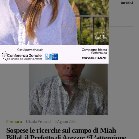
turistici
Ultime Notizie
Cronaca
Glenda Venturini
-
6 Agosto 2026
Sospese le ricerche sul campo di Miah
Billal, il Prefetto di Arezzo: “L’attenzione