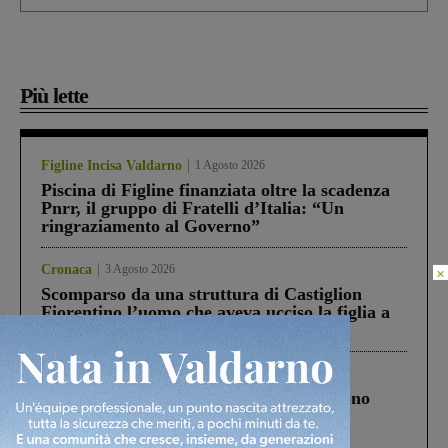
Più lette
Figline Incisa Valdarno
1 Agosto 2026
Piscina di Figline finanziata oltre la scadenza
Pnrr, il gruppo di Fratelli d’Italia: “Un
ringraziamento al Governo”
Cronaca
3 Agosto 2026
×
Scomparso da una struttura di Castiglion
Fiorentino l’uomo che aveva ucciso la figlia a
Levane nel 2020
Cronaca
4 Agosto 2026
Un anno fa la strage in A1 in cui morirono
Gianni, Giulia e Franco. Lo schianto, il
processo, lo stop ai sorpassi fra tir....