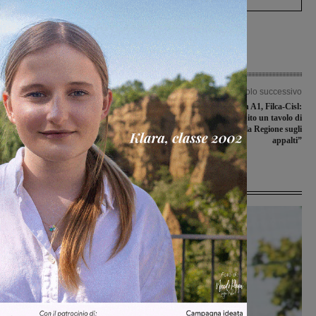
Articolo precedente
Articolo successivo
Sarà salvata l’Immacolata Concezione
Incidente sul lavoro in A1, Filca-Cisl:
della chiesa di Rendola: accordo fra
“Fatto gravissimo. Subito un tavolo di
Diocesi, Comune e Associazione Via
confronto con la Regione sugli
dei Musei
appalti”
Ultime Notizie