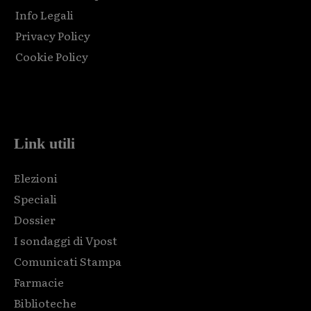
Info Legali
Privacy Policy
Cookie Policy
Html code here! Replace this with any non empty raw html
code and that's it.
Link utili
Elezioni
Speciali
Dossier
I sondaggi di Vpost
Comunicati Stampa
Farmacie
Biblioteche