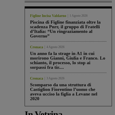
Figline Incisa Valdarno
1 Agosto 2026
Piscina di Figline finanziata oltre la
scadenza Pnrr, il gruppo di Fratelli
d’Italia: “Un ringraziamento al
Governo”
Cronaca
4 Agosto 2026
Un anno fa la strage in A1 in cui
morirono Gianni, Giulia e Franco. Lo
schianto, il processo, lo stop ai
sorpassi fra tir....
Cronaca
3 Agosto 2026
Scomparso da una struttura di
Castiglion Fiorentino l’uomo che
aveva ucciso la figlia a Levane nel
2020
In Vetrina