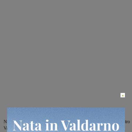
×
Nella sesta giornata Incisa e Castelnuovese a segno nei derby contro
Vaggio Piandiscò e Reggello. Vincono anche Bucinese e Arno