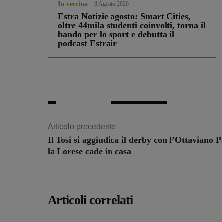
In vetrina
3 Agosto 2026
Estra Notizie agosto: Smart Cities,
oltre 44mila studenti coinvolti, torna il
bando per lo sport e debutta il
podcast Estrair
Articolo precedente
Il Tosi si aggiudica il derby con l’Ottaviano P
la Lorese cade in casa
Articoli correlati