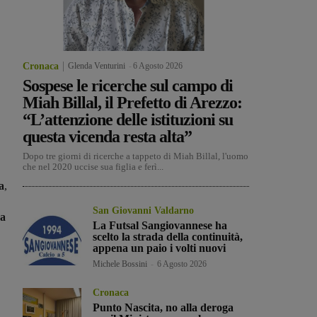
Cronaca
Glenda Venturini
-
6 Agosto 2026
Sospese le ricerche sul campo di
Miah Billal, il Prefetto di Arezzo:
“L’attenzione delle istituzioni su
questa vicenda resta alta”
Dopo tre giorni di ricerche a tappeto di Miah Billal, l'uomo
che nel 2020 uccise sua figlia e ferì...
a
,
San Giovanni Valdarno
a
La Futsal Sangiovannese ha
scelto la strada della continuità,
appena un paio i volti nuovi
Michele Bossini
-
6 Agosto 2026
Cronaca
Punto Nascita, no alla deroga