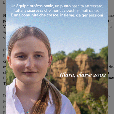
Laterina, pareggiano Faellese e Terranuova Traiana
Nel campionato juniores provinciali
continua a veleggiare al primo
posto, a punteggio pieno,
l'Ideal Club Incisa
, che ha superato 2-1 il
Vaggio Piandiscò,
aggiudicandosi così il derby. Nell'altra sfida tutta
valdarnese la
Castelnuovese ha battuto il Reggello
per 1-0,
schiodandosi finalmente da quota zero punti.
Preziosa vittoria per la Bucinese,
che sbanca 3-1 il terreno di
Pratovecchio e agguanta proprio i casentinesi al secondo posto a
cinque lunghezze dalla capolista Incisa, che però deve ancora
osservare il suo turno di riposo.
Successo anche per l'Arno Laterin
che supera con il minimo scarto il Chimera, mentre
pareggiano la
Faellese
(2-2 in casa con l'Olmoponte e primo punto) e il
Terranuov
Traiana
(1-1 a Poppi).
In programma nel prossimo turno
Battifolle-Faellese, Bucinese-
Poppi, Olmoponte-Atletico Levane Leona, Resco Reggello-
Pratovecchio, Terranuova Traiana-Ideal Club Incisa e Vaggio
Piandiscò-Arno Laterina.
Riposa
la Castelnuovese.