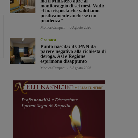
ma il Ministero apre al
monitoraggio di sei mesi. Vadi:
“Una risposta che valutiamo
positivamente anche se con
prudenza”
Monica Campani
-
6 Agosto 2026
Cronaca
Punto nascita: il CPNN dà
parere negativo alla richiesta di
deroga. Asl e Regione
esprimono disappunto
Monica Campani
-
6 Agosto 2026