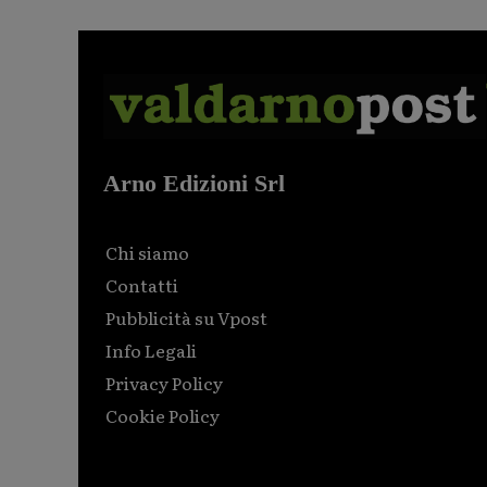
Arno Edizioni Srl
Chi siamo
Contatti
Pubblicità su Vpost
Info Legali
Privacy Policy
Cookie Policy
Html code here! Replace this with any non empty raw
html code and that's it.