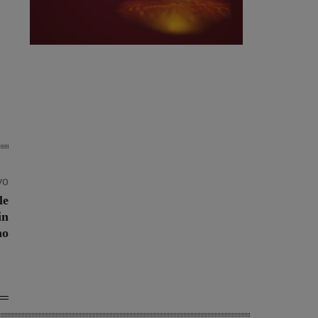
vo
le
in
no