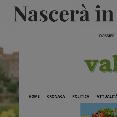
DOSSIER
HOME
CRONACA
POLITICA
ATTUALIT