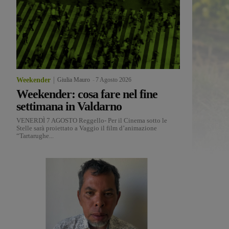
Weekender
Giulia Mauro
-
7 Agosto 2026
Weekender: cosa fare nel fine
settimana in Valdarno
VENERDÌ 7 AGOSTO Reggello- Per il Cinema sotto le
Stelle sarà proiettato a Vaggio il film d’animazione
“Tartarughe...