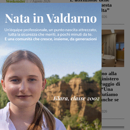
Weekender
7 Agosto 2026
istituzioni su questa
vicenda resta alta”
Cronaca
6 Agosto 2026
La Futsal Sangiovannese
Punto Nascita, no alla
ha scelto la strada della
deroga ma il Ministero
continuità, appena un
apre al monitoraggio di
paio i volti nuovi
sei mesi. Vadi: “Una
risposta che valutiamo
San Giovanni Valdarno
positivamente anche se
6 Agosto 2026
con prudenza”
Cronaca
6 Agosto 2026
Ultime Calcio