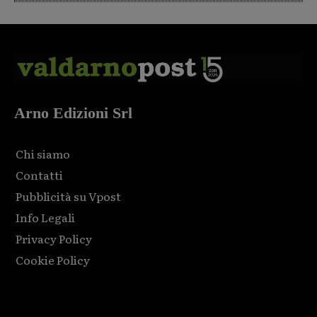
Arno Edizioni Srl
Chi siamo
Contatti
Pubblicità su Vpost
Info Legali
Privacy Policy
Cookie Policy
Html code here! Replace this with any non empty raw html
code and that's it.