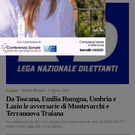
Calcio
Michele Bossini
-
6 Agosto 2026
Da Toscana, Emilia Romgna, Umbria e
Lazio le avversarie di Montevarchi e
Terranuova Traiana
La composizione dei nove gironi del campionato di serie D 2026-2027 è
stata svelata oggi alle 13 in diretta...