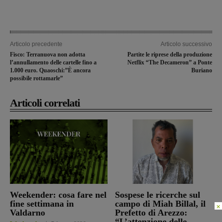
Articolo precedente
Articolo successivo
Fisco: Terranuova non adotta
Partite le riprese della produzione
l’annullamento delle cartelle fino a
Netflix “The Decameron” a Ponte
1.000 euro. Quaoschi:”È ancora
Buriano
possibile rottamarle”
Articoli correlati
Weekender: cosa fare nel
Sospese le ricerche sul
fine settimana in
campo di Miah Billal, il
×
Valdarno
Prefetto di Arezzo:
“L’attenzione delle