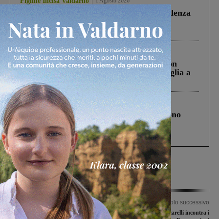
Figline Incisa Valdarno
1 Agosto 2026
Piscina di Figline finanziata oltre la scadenza
Pnrr, il gruppo di Fratelli d’Italia: “Un
ringraziamento al Governo”
Cronaca
3 Agosto 2026
Scomparso da una struttura di Castiglion
Fiorentino l’uomo che aveva ucciso la figlia a
Levane nel 2020
Cronaca
4 Agosto 2026
Un anno fa la strage in A1 in cui morirono
Gianni, Giulia e Franco. Lo schianto, il
processo, lo stop ai sorpassi fra tir....
Articolo precedente
Articolo successivo
Conclusi i lavori, riapre la palestra.
Ciclopista, Ceccarelli incontra i