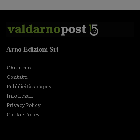
Arno Edizioni Srl
Chi siamo
Contatti
Pubblicità su Vpost
Info Legali
Privacy Policy
Cookie Policy
Html code here! Replace this with any non empty raw html
code and that's it.