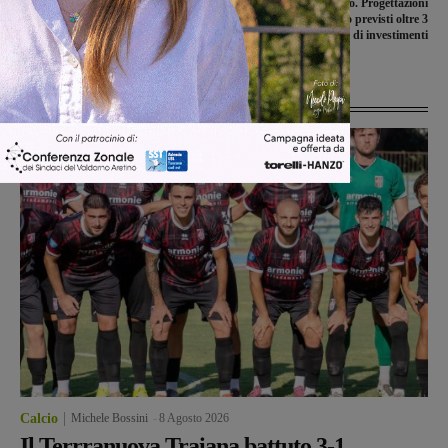
Ed è stato installato un defibrillatore
sindaci per fare il punto. Progettazioni
nella scuola elementare
al via, in Valdarno previsti oltre 3
milioni di investimenti
Ultime Notizie
Calcio
Michele Bossini
-
8 Agosto 2026
Il Terrranuova Traiana battuto 3-1