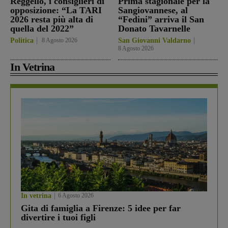
Reggello, i consiglieri di
Prima stagionale per la
opposizione: “La TARI
Sangiovannese, al
2026 resta più alta di
“Fedini” arriva il San
quella del 2022”
Donato Tavarnelle
Politica
8 Agosto 2026
San Giovanni Valdarno
8 Agosto 2026
In Vetrina
In vetrina
6 Agosto 2026
Gita di famiglia a Firenze: 5 idee per far
divertire i tuoi figli