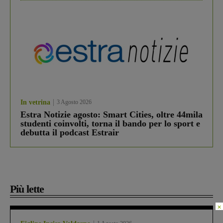
In vetrina
3 Agosto 2026
Estra Notizie agosto: Smart Cities, oltre 44mila
studenti coinvolti, torna il bando per lo sport e
debutta il podcast Estrair
Più lette
×