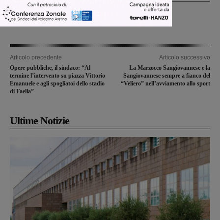
Articolo precedente
Articolo successivo
Opere pubbliche, il sindaco: “Al
La Marzocco Sangiovannese e la
termine l’intervento su piazza Vittorio
Sangiovannese sempre a fianco del
Emanuele e agli spogliatoi dello stadio
“Veliero” nell’avviamento allo sport
di Faella”
Ultime Notizie