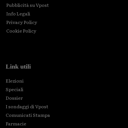
Pubblicità su Vpost
Info Legali
Privacy Policy
Cookie Policy
Html code here! Replace this with any non empty raw html
code and that's it.
Link utili
Elezioni
Speciali
Dossier
I sondaggi di Vpost
Comunicati Stampa
Farmacie