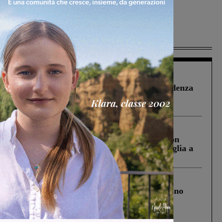
Più lette
Figline Incisa Valdarno
1 Agosto 2026
Piscina di Figline finanziata oltre la scadenza
Pnrr, il gruppo di Fratelli d’Italia: “Un
ringraziamento al Governo”
Cronaca
3 Agosto 2026
Scomparso da una struttura di Castiglion
Fiorentino l’uomo che aveva ucciso la figlia a
Levane nel 2020
Cronaca
4 Agosto 2026
Un anno fa la strage in A1 in cui morirono
Gianni, Giulia e Franco. Lo schianto, il
processo, lo stop ai sorpassi fra tir....