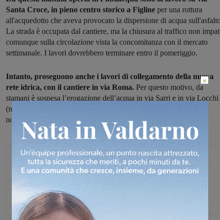
Santa Croce, in pieno centro storico a Figline
per una rottura
all'acquedotto che aveva provocato la dispersione di acqua sull'asfalto
La strada è occupata dal cantiere, ma la chiusura al traffico non impat
comunque sulla circolazione vista la concomitanza con il mercato
settimanale. I lavori dovrebbero terminare entro il pomeriggio.
Intanto, proseguono anche i lavori di collegamento della nuova
×
rete idrica, con il cantiere in via Roma.
Per questo motivo, da
stamani è sospesa l’erogazione dell’acqua in via Sarri e in via Locchi
(nel tratto da via Roma a via Torino). La situazione tornerà a
normalizzarsi nel pomeriggio.
Glenda Venturini
Capo redattore