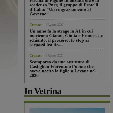
Piscina di Figline finanziata oltre la
scadenza Pnrr, il gruppo di Fratelli
d’Italia: “Un ringraziamento al
Governo”
Cronaca
4 Agosto 2026
Un anno fa la strage in A1 in cui
morirono Gianni, Giulia e Franco. Lo
schianto, il processo, lo stop ai
sorpassi fra tir....
Cronaca
3 Agosto 2026
Scomparso da una struttura di
Castiglion Fiorentino l’uomo che
aveva ucciso la figlia a Levane nel
2020
In Vetrina