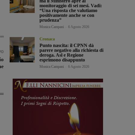
ma il Ministero apre al
monitoraggio di sei mesi. Vadi:
“Una risposta che valutiamo
positivamente anche se con
prudenza”
Monica Campani
-
6 Agosto 2026
Cronaca
Punto nascita: il CPNN dà
parere negativo alla richiesta di
vo
deroga. Asl e Regione
io
esprimono disappunto
ne
Monica Campani
-
6 Agosto 2026