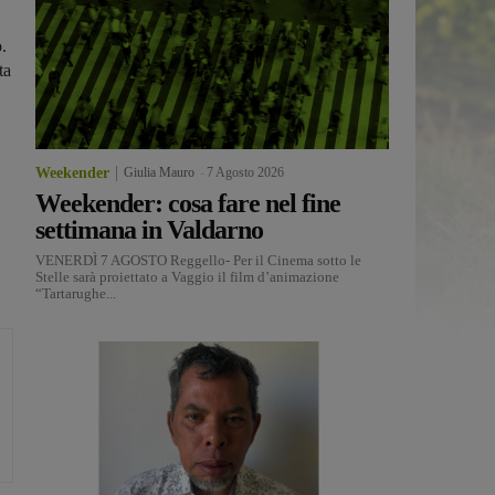
.
ta
Weekender
Giulia Mauro
-
7 Agosto 2026
Weekender: cosa fare nel fine
settimana in Valdarno
VENERDÌ 7 AGOSTO Reggello- Per il Cinema sotto le
Stelle sarà proiettato a Vaggio il film d’animazione
“Tartarughe...