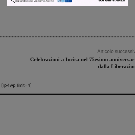
Articolo successi
Celebrazioni a Incisa nel 75esimo anniversar
dalla Liberazio
[rp4wp limit=4]