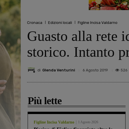
Cronaca
Edizioni locali
Figline Incisa Valdarno
Guasto alla rete i
storico. Intanto 
di
Glenda Venturini
526
6 Agosto 2019
Più lette
Figline Incisa Valdarno
1 Agosto 2026