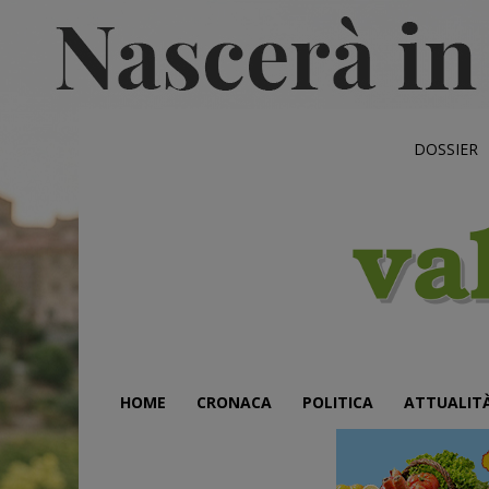
DOSSIER
HOME
CRONACA
POLITICA
ATTUALIT