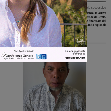
Articolo precedente
Articolo successivo
Rignano, Le Tre Corone d’Oro 2022:
Videosorveglianza, in arrivo
premiata la famiglia Cappelli. “Una
telecamere nelle strade di Leccio.
vita vissuta con un amore
Progetto del comune finanziato dal
straordinario”
bando regionale
Ultime Notizie