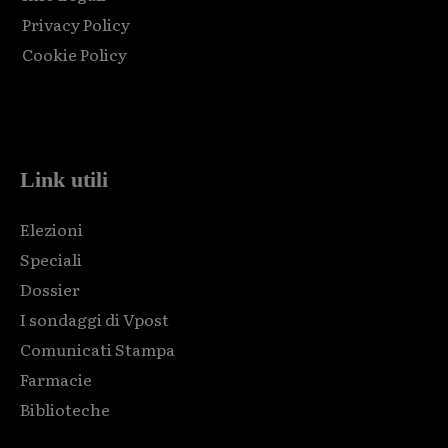
Privacy Policy
Cookie Policy
Html code here! Replace this with any non empty raw html
code and that's it.
Link utili
Elezioni
Speciali
Dossier
I sondaggi di Vpost
Comunicati Stampa
Farmacie
Biblioteche