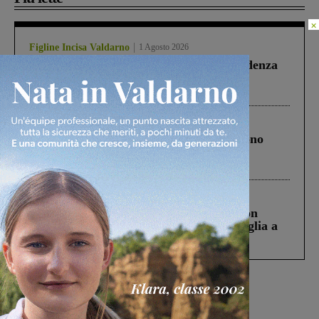
×
Figline Incisa Valdarno
1 Agosto 2026
Piscina di Figline finanziata oltre la scadenza
Pnrr, il gruppo di Fratelli d’Italia: “Un
ringraziamento al Governo”
Cronaca
4 Agosto 2026
Un anno fa la strage in A1 in cui morirono
Gianni, Giulia e Franco. Lo schianto, il
processo, lo stop ai sorpassi fra tir....
Cronaca
3 Agosto 2026
Scomparso da una struttura di Castiglion
Fiorentino l’uomo che aveva ucciso la figlia a
Levane nel 2020