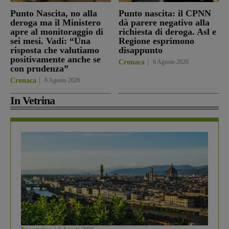
Punto Nascita, no alla
Punto nascita: il CPNN
deroga ma il Ministero
dà parere negativo alla
apre al monitoraggio di
richiesta di deroga. Asl e
sei mesi. Vadi: “Una
Regione esprimono
risposta che valutiamo
disappunto
positivamente anche se
Cronaca
6 Agosto 2026
con prudenza”
Cronaca
6 Agosto 2026
In Vetrina