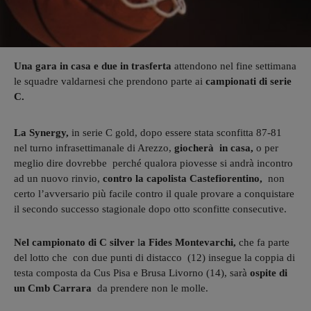
Una gara in casa e due in trasferta
attendono nel fine settimana
le squadre valdarnesi che prendono parte ai
campionati di serie
C.
La Synergy,
in serie C gold, dopo essere stata sconfitta 87-81
nel turno infrasettimanale di Arezzo,
giocherà in casa,
o per
meglio dire dovrebbe perché qualora piovesse si andrà incontro
ad un nuovo rinvio,
contro la capolista
Castefiorentino,
non
certo l’avversario più facile contro il quale provare a conquistare
il secondo successo stagionale dopo otto sconfitte consecutive.
Nel campionato di C silver
l
a Fides Montevarchi,
che fa parte
del lotto che con due punti di distacco (12) insegue la coppia di
testa composta da Cus Pisa e Brusa Livorno (14), sarà
ospite di
un Cmb Carrara
da prendere non le molle.