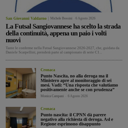
San Giovanni Valdarno
Michele Bossini
-
6 Agosto 2026
La Futsal Sangiovannese ha scelto la strada
della continuità, appena un paio i volti
nuovi
Tante le conferme nella Futsal Sangiovannese 2026-2027, che, guidata da
Daniele Scarpellini, prenderà parte al campionato di serie C1...
Cronaca
Punto Nascita, no alla deroga ma il
Ministero apre al monitoraggio di sei
mesi. Vadi: “Una risposta che valutiamo
positivamente anche se con prudenza”
Monica Campani
-
6 Agosto 2026
Cronaca
Punto nascita: il CPNN dà parere
negativo alla richiesta di deroga. Asl e
Regione esprimono disappunto