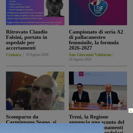
Ritrovato Claudio
Campionato di seria A2
Falsini, portato in
di pallacanestro
ospedale per
femminile, la formula
accertamenti
2026-2027
Cronaca
10 Agosto 2026
San Giovanni Valdarno
10 Agosto 2026
×
Scomparso da
Treni, la Regione
Carmignano Seano, si
annuncia uno sconto del
cerca Claudio Falsini:
50% sugli abbonamenti
per molti anni ha vissuto
di ottobre dei pendolari