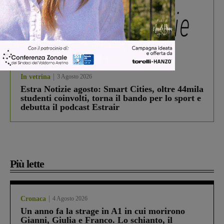
In vetrina
3 Agosto 2026
Estra Notizie agosto: Smart Cities, oltre 44mila
studenti coinvolti, torna il bando per lo sport e
debutta il podcast Estrair
Più lette
Cronaca
4 Agosto 2026
Un anno fa la strage in A1 in cui morirono
Gianni, Giulia e Franco. Lo schianto, il