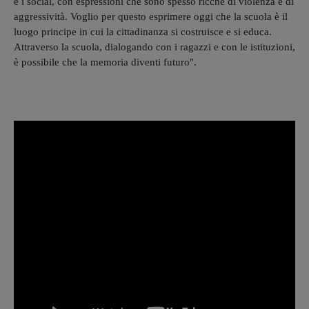
e i social, con espressioni che sono spesso ricche di violenza e di
aggressività. Voglio per questo esprimere oggi che la scuola è il
luogo principe in cui la cittadinanza si costruisce e si educa.
Attraverso la scuola, dialogando con i ragazzi e con le istituzioni,
è possibile che la memoria diventi futuro".