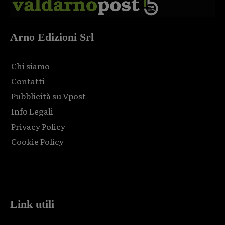
Arno Edizioni Srl
Chi siamo
Contatti
Pubblicità su Vpost
Info Legali
Privacy Policy
Cookie Policy
Html code here! Replace this with any non empty raw html
code and that's it.
Link utili