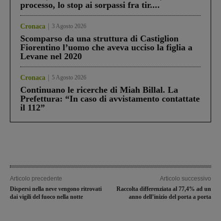
processo, lo stop ai sorpassi fra tir....
Cronaca
3 Agosto 2026
Scomparso da una struttura di Castiglion
Fiorentino l’uomo che aveva ucciso la figlia a
Levane nel 2020
Cronaca
5 Agosto 2026
Continuano le ricerche di Miah Billal. La
Prefettura: “In caso di avvistamento contattate
il 112”
Articolo precedente
Articolo successivo
Dispersi nella neve vengono ritrovati
Raccolta differenziata al 77,4% ad un
dai vigili del fuoco nella notte
anno dell’inizio del porta a porta