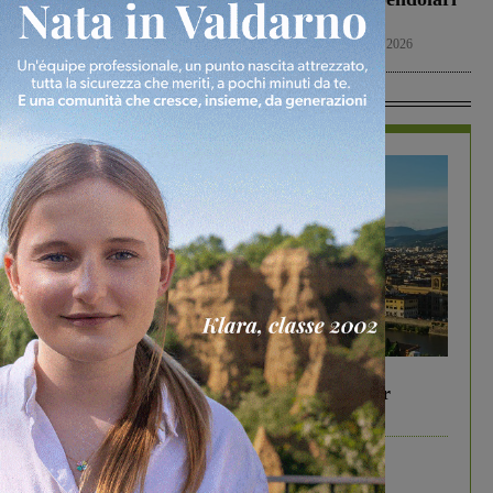
a San Giovanni
toscani
Cronaca
10 Agosto 2026
Cronaca
10 Agosto 2026
In Vetrina
In vetrina
6 Agosto 2026
Gita di famiglia a Firenze: 5 idee per far
divertire i tuoi figli