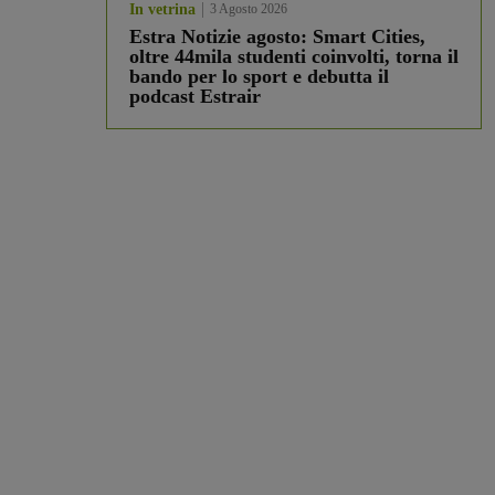
In vetrina
3 Agosto 2026
Estra Notizie agosto: Smart Cities,
oltre 44mila studenti coinvolti, torna il
bando per lo sport e debutta il
podcast Estrair