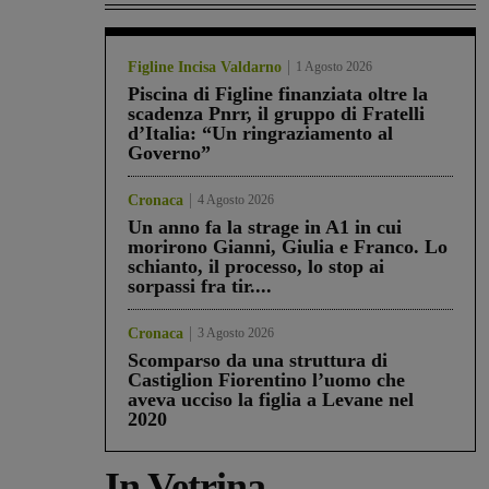
Figline Incisa Valdarno
1 Agosto 2026
Piscina di Figline finanziata oltre la
scadenza Pnrr, il gruppo di Fratelli
d’Italia: “Un ringraziamento al
Governo”
Cronaca
4 Agosto 2026
Un anno fa la strage in A1 in cui
morirono Gianni, Giulia e Franco. Lo
schianto, il processo, lo stop ai
sorpassi fra tir....
Cronaca
3 Agosto 2026
Scomparso da una struttura di
Castiglion Fiorentino l’uomo che
aveva ucciso la figlia a Levane nel
2020
In Vetrina