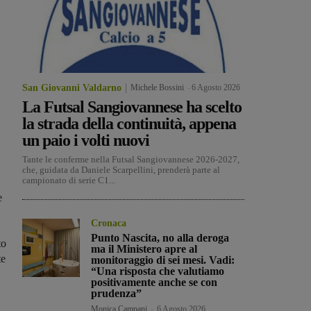
San Giovanni Valdarno
Michele Bossini
-
6 Agosto 2026
La Futsal Sangiovannese ha scelto
la strada della continuità, appena
un paio i volti nuovi
Tante le conferme nella Futsal Sangiovannese 2026-2027,
che, guidata da Daniele Scarpellini, prenderà parte al
campionato di serie C1...
 e
Cronaca
Punto Nascita, no alla deroga
to
ma il Ministero apre al
te
monitoraggio di sei mesi. Vadi:
“Una risposta che valutiamo
positivamente anche se con
prudenza”
Monica Campani
-
6 Agosto 2026