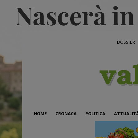
DOSSIER
HOME
CRONACA
POLITICA
ATTUALIT