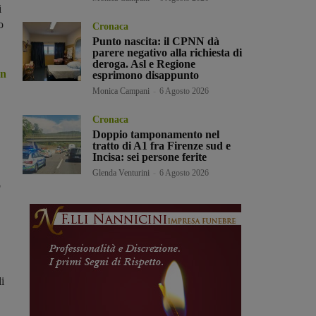
i
o
Cronaca
Punto nascita: il CPNN dà
parere negativo alla richiesta di
deroga. Asl e Regione
un
esprimono disappunto
Monica Campani
-
6 Agosto 2026
Cronaca
Doppio tamponamento nel
tratto di A1 fra Firenze sud e
Incisa: sei persone ferite
Glenda Venturini
-
6 Agosto 2026
ò
i