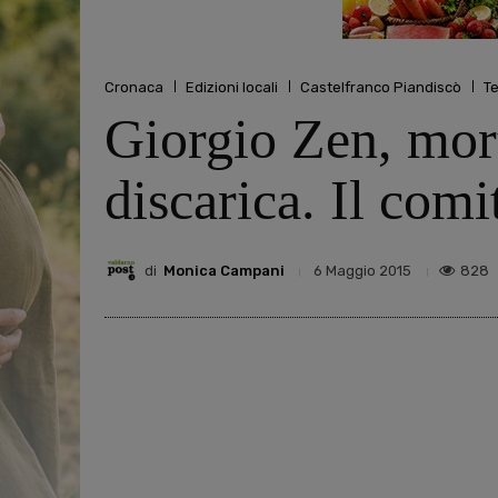
Cronaca
Edizioni locali
Castelfranco Piandiscò
Te
Giorgio Zen, mort
discarica. Il comi
di
Monica Campani
828
6 Maggio 2015