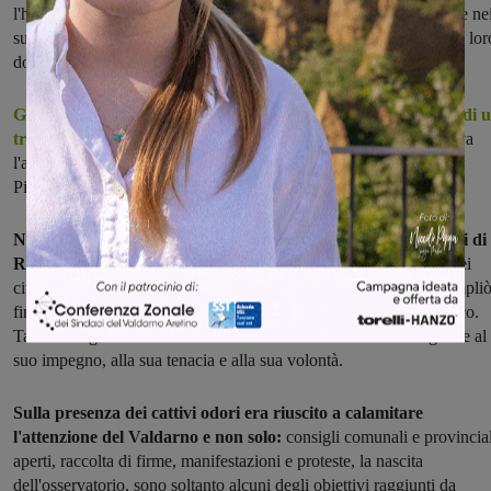
l'hanno saputo in vario modo sostenere nel suo impegno con noi e ne
suoi sa­crifici per la comune causa, e partecipiamo sinceramente al lor
dolore. Egli non muore nel nostro ri­cordo e nel nostro cuore".
Giorgio Zen, 52 anni, sposato e con tre figlie è morto a causa di 
tragico incidente sul lavoro
.
Si era trasferito da Riofi, dove aveva
l'abitazione e un'attività, a Pulicciano, nel comune di Castelfraco
Piandiscò. Il trattore ribaltandosi lo ha schiacciato.
Nel maggio 2009 raccolse le istanze e le lamentele dei residenti di
Riofi – Fossato
nel comune di Terranuova e fondò il Comitato dei
cittadini residenti vicino alla discarica. Una realtà che presto si ampli
fino a coinvolgere anche i residenti di San Giovanni e Castelfranco.
Tante battaglie e tanti risultati sono stati ottenuti dai cittadini grazie al
suo impegno, alla sua tenacia e alla sua volontà.
Sulla presenza dei cattivi odori era riuscito a calamitare
l'attenzione del Valdarno e non solo:
consigli comunali e provincial
aperti, raccolta di firme, manifestazioni e proteste, la nascita
dell'osservatorio, sono soltanto alcuni degli obiettivi raggiunti da