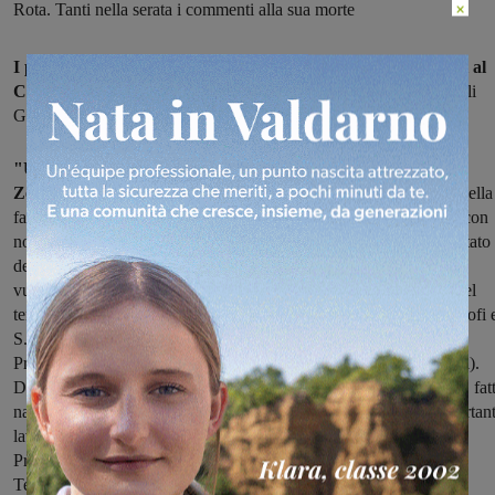
×
Rota. Tanti nella serata i commenti alla sua morte
I primi a commentare la sua morte sono stati gli appartenenti al
Comitato 'Le vittime della discarica di Podere Rota'
con i quali
Giorgio Zen ha condiviso tante battaglie.
"Un incidente di lavoro ci ha privato oggi dell'amico Giorgio
Zen.
Anche se negli ultimi anni, gli impegni di lavoro e la cura della
famiglia l'avevano convinto ad allon­ta­nar­si dalla collaborazione con
noi, sapere che Giorgio non ci è più vicino lascia in noi del Comitato
delle “Vit­time della discarica di Podere Rota” un grande
vuoto. Giorgio ha rappresentato le istanze della popolazione e del
territorio afflitto dalla presenza della discarica (in par­ti­co­la­re di Riofi
S.Maria), pressando co­stan­temente le autorità am­mi­ni­stra­tive
Provinciali e Valdarnesi (scarsamente udenti e ancor meno volenti).
Dobbiamo ringraziare Giorgio per l'esistenza del Comitato: ci ha fat
nascere e crescere, ha svolto per un decennio un enorme e importan
lavoro burocratico, mediatico e politico e ci ha guidati come
Presidente. Ci stringiamo commossi intorno alla famiglia, a Maria
Teresa, Francesca, Celeste, e alla piccola Au­rora, che tutte quante