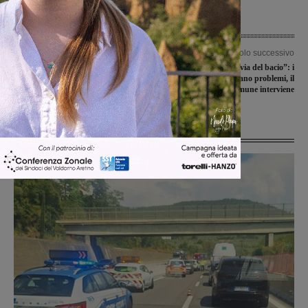
Articolo precedente
Articolo successivo
Attivato il servizio gratuito di
Pulicciano, la “via del bacio”: i
consegna farmaci e parafarmaci a
cittadini segnalano problemi, il
luglio ed agosto
Comune interviene
Ultime Notizie