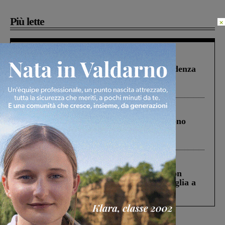
Più lette
×
Figline Incisa Valdarno
1 Agosto 2026
Piscina di Figline finanziata oltre la scadenza
Pnrr, il gruppo di Fratelli d’Italia: “Un
ringraziamento al Governo”
Cronaca
4 Agosto 2026
Un anno fa la strage in A1 in cui morirono
Gianni, Giulia e Franco. Lo schianto, il
processo, lo stop ai sorpassi fra tir....
Cronaca
3 Agosto 2026
Scomparso da una struttura di Castiglion
Fiorentino l’uomo che aveva ucciso la figlia a
Levane nel 2020