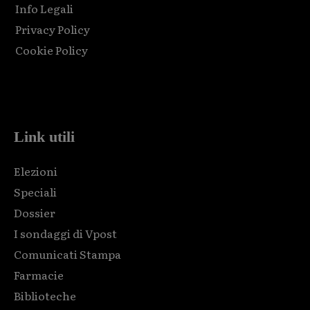
Info Legali
Privacy Policy
Cookie Policy
Html code here! Replace this with any non empty raw html
code and that's it.
Link utili
Elezioni
Speciali
Dossier
I sondaggi di Vpost
Comunicati Stampa
Farmacie
Biblioteche