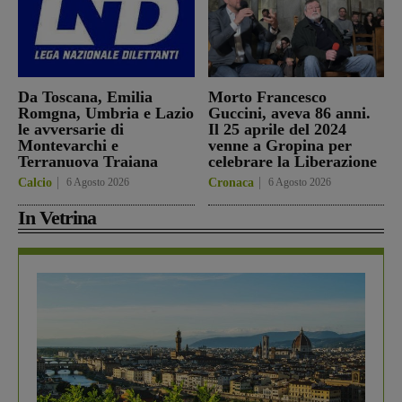
Da Toscana, Emilia
Morto Francesco
Romgna, Umbria e Lazio
Guccini, aveva 86 anni.
le avversarie di
Il 25 aprile del 2024
Montevarchi e
venne a Gropina per
Terranuova Traiana
celebrare la Liberazione
Calcio
6 Agosto 2026
Cronaca
6 Agosto 2026
In Vetrina