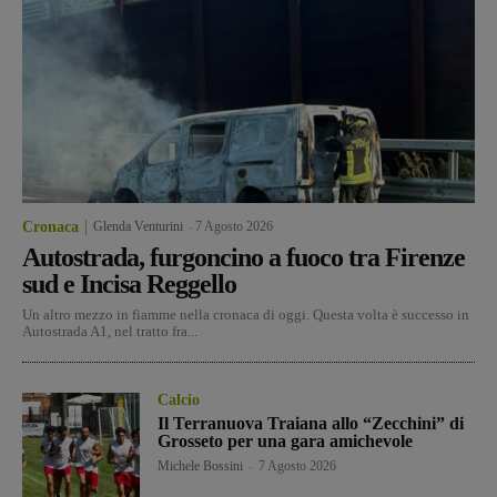
Cronaca
Glenda Venturini
-
7 Agosto 2026
Autostrada, furgoncino a fuoco tra Firenze
sud e Incisa Reggello
Un altro mezzo in fiamme nella cronaca di oggi. Questa volta è successo in
Autostrada A1, nel tratto fra...
Calcio
Il Terranuova Traiana allo “Zecchini” di
Grosseto per una gara amichevole
Michele Bossini
-
7 Agosto 2026