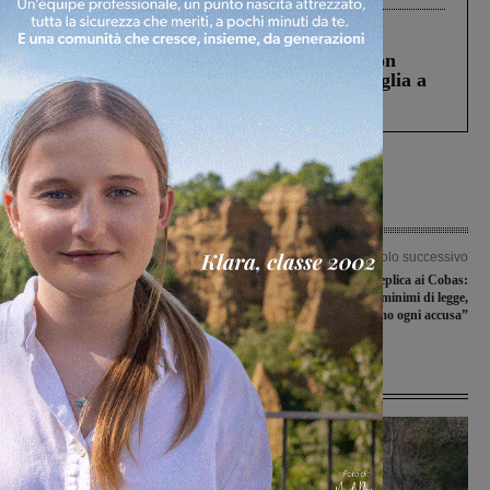
Cronaca
3 Agosto 2026
Scomparso da una struttura di Castiglion
Fiorentino l’uomo che aveva ucciso la figlia a
Levane nel 2020
Articolo precedente
Articolo successivo
ll calendario delle gare elite e under 23
Serristori, la Asl replica ai Cobas:
che si disputeranno in Valdarno nel
“Personale mai sotto i minimi di legge,
2020
respingiamo ogni accusa”
Ultime Notizie