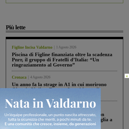
Più lette
Figline Incisa Valdarno
1 Agosto 2026
Piscina di Figline finanziata oltre la scadenza
Pnrr, il gruppo di Fratelli d’Italia: “Un
ringraziamento al Governo”
×
Cronaca
4 Agosto 2026
Un anno fa la strage in A1 in cui morirono
Gianni, Giulia e Franco. Lo schianto, il
processo, lo stop ai sorpassi fra tir....
Cronaca
3 Agosto 2026
Scomparso da una struttura di Castiglion
Fiorentino l’uomo che aveva ucciso la figlia a
Levane nel 2020