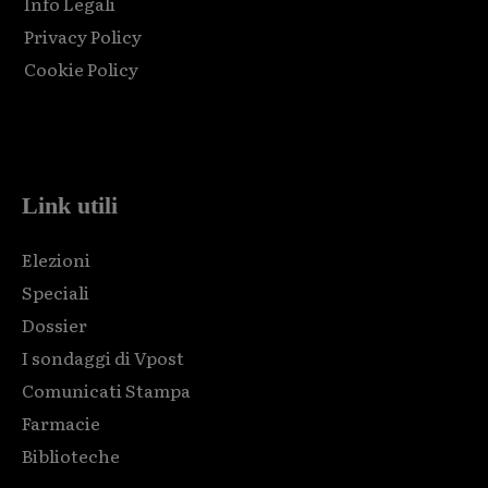
Info Legali
Privacy Policy
Cookie Policy
Html code here! Replace this with any non empty raw html
code and that's it.
Link utili
Elezioni
Speciali
Dossier
I sondaggi di Vpost
Comunicati Stampa
Farmacie
Biblioteche