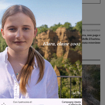
Articolo precedente
Articolo successivo
A Incisa arriva Salvini. Il leader della
Prende una birra, non paga e
Lega lancia la campagna per le
minaccia con un coltello il barista.
regionali: “Vogliamo vincere”
Arrestato per tentata estorsione
Ultime Notizie