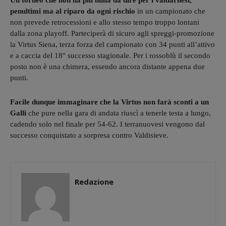
Un torneo che non ha più nulla da dire per i valdarnesi,
penultimi ma al riparo da ogni rischio
in un campionato che
non prevede retrocessioni e allo stesso tempo troppo lontani
dalla zona playoff. Parteciperà di sicuro agli spreggi-promozione
la Virtus Siena, terza forza del campionato con 34 punti all’attivo
e a caccia del 18° successo stagionale. Per i rossoblù il secondo
posto non è una chimera, essendo ancora distante appena due
punti.
Facile dunque immaginare che la Virtus non farà sconti a un
Galli
che pure nella gara di andata riuscì a tenerle testa a lungo,
cadendo solo nel finale per 54-62. I terranuovesi vengono dal
successo conquistato a sorpresa contro Valdisieve.
Redazione