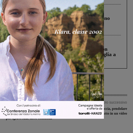
Cronaca
4 Agosto 2026
Un anno fa la strage in A1 in cui morirono
Gianni, Giulia e Franco. Lo schianto, il
processo, lo stop ai sorpassi fra tir....
Cronaca
3 Agosto 2026
Scomparso da una struttura di Castiglion
Fiorentino l’uomo che aveva ucciso la figlia a
Levane nel 2020
Articolo precedente
Articolo successivo
Bilancio 2014, l’amministrazione:
Carrozza con doccia, pendolare
“Nuove opere pubbliche e impegni
documenta tutto in un video
per sgravi sulle tasse comunali”