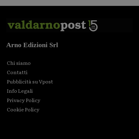
Arno Edizioni Srl
Chi siamo
Contatti
Pubblicità su Vpost
Info Legali
Privacy Policy
Cookie Policy
Html code here! Replace this with any non empty raw html
code and that's it.