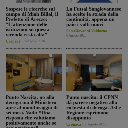
Sospese le ricerche sul
La Futsal Sangiovannese
campo di Miah Billal, il
ha scelto la strada della
Prefetto di Arezzo:
continuità, appena un
“L’attenzione delle
paio i volti nuovi
istituzioni su questa
San Giovanni Valdarno
vicenda resta alta”
6 Agosto 2026
Cronaca
6 Agosto 2026
Punto Nascita, no alla
Punto nascita: il CPNN
deroga ma il Ministero
dà parere negativo alla
apre al monitoraggio di
richiesta di deroga. Asl e
sei mesi. Vadi: “Una
Regione esprimono
risposta che valutiamo
disappunto
positivamente anche se
Cronaca
6 Agosto 2026