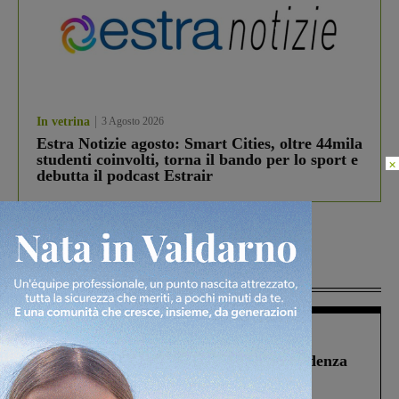
In vetrina
3 Agosto 2026
Estra Notizie agosto: Smart Cities, oltre 44mila
studenti coinvolti, torna il bando per lo sport e
×
debutta il podcast Estrair
Più lette
Figline Incisa Valdarno
1 Agosto 2026
Piscina di Figline finanziata oltre la scadenza
Pnrr, il gruppo di Fratelli d’Italia: “Un
ringraziamento al Governo”