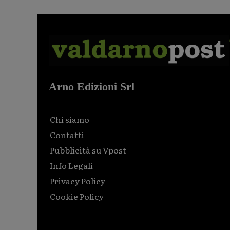
Arno Edizioni Srl
Chi siamo
Contatti
Pubblicità su Vpost
Info Legali
Privacy Policy
Cookie Policy
Html code here! Replace this with any non empty raw
html code and that's it.