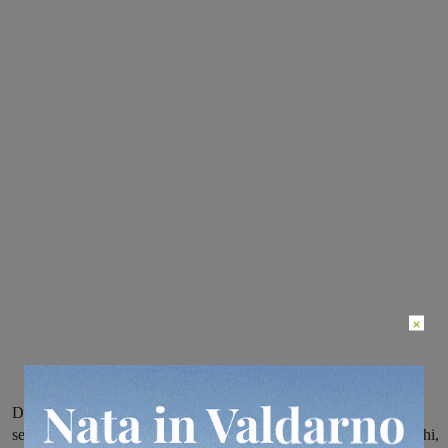
×
Da questo pomeriggio è spenta una delle lanterne dell’impianto
semaforico a chiamata pedonale di via Chiantigiana, a Montevarchi,