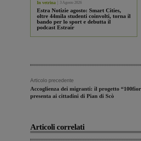
In vetrina
3 Agosto 2026
Estra Notizie agosto: Smart Cities,
oltre 44mila studenti coinvolti, torna il
bando per lo sport e debutta il
podcast Estrair
Articolo precedente
Accoglienza dei migranti: il progetto “100fior
presenta ai cittadini di Pian di Scò
Articoli correlati