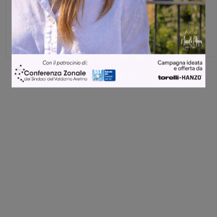
Glenda Venturini
Capo redattore
Share