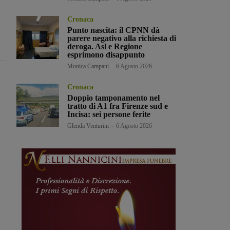
Cronaca
Punto nascita: il CPNN dà
parere negativo alla richiesta di
deroga. Asl e Regione
esprimono disappunto
Monica Campani
-
6 Agosto 2026
Cronaca
Doppio tamponamento nel
tratto di A1 fra Firenze sud e
Incisa: sei persone ferite
Glenda Venturini
-
6 Agosto 2026