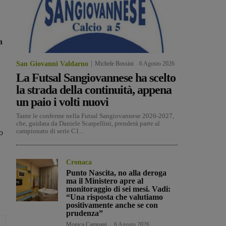
a
San Giovanni Valdarno
Michele Bossini
-
6 Agosto 2026
La Futsal Sangiovannese ha scelto
la strada della continuità, appena
un paio i volti nuovi
Tante le conferme nella Futsal Sangiovannese 2026-2027,
che, guidata da Daniele Scarpellini, prenderà parte al
campionato di serie C1...
o
Cronaca
Punto Nascita, no alla deroga
ma il Ministero apre al
monitoraggio di sei mesi. Vadi:
“Una risposta che valutiamo
positivamente anche se con
prudenza”
Monica Campani
-
6 Agosto 2026