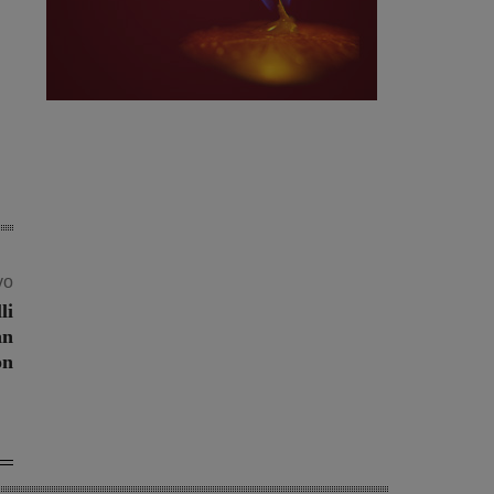
vo
li
an
on