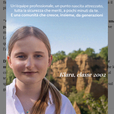
finito al centro delle polemiche dopo l’incidente in cui perse la vita il
piccolo Lorenzo Vanzi
"Ci sono già problemi al semaforo, dopo appena dieci giorni: un
parte è già spenta".
I residenti della zona di via Chiantigiana, dove
meno di un mese fa in un terribile incidente perse la vita il piccolo
Lorenzo Vanzi, chiedono oggi ancora maggiore attenzione per
quell'impianto semaforico a chiamata pedonale, che può garantire
l'attraversamento della strada in sicurezza.
Dieci giorni fa, l'impianto fu riacceso e riattivato, dopo che per
mesi era rimasto lampeggiante.
Oggi, però, una delle lanterne che l
compongono, quella in alto, visibile per le auto che provengono dal
tennis club e proseguono in direzione del cimitero comunale, si è
spenta. Per questo i residenti hanno subito richiamato l'attenzione sul
guasto, sperando che la riparazione avvenga in tempi consoni.