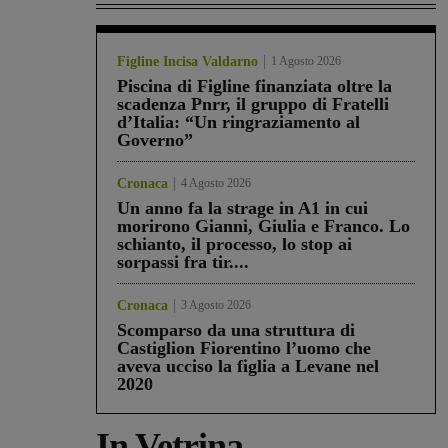
Figline Incisa Valdarno
1 Agosto 2026
Piscina di Figline finanziata oltre la
scadenza Pnrr, il gruppo di Fratelli
d’Italia: “Un ringraziamento al
Governo”
Cronaca
4 Agosto 2026
Un anno fa la strage in A1 in cui
morirono Gianni, Giulia e Franco. Lo
schianto, il processo, lo stop ai
sorpassi fra tir....
Cronaca
3 Agosto 2026
Scomparso da una struttura di
Castiglion Fiorentino l’uomo che
aveva ucciso la figlia a Levane nel
2020
In Vetrina