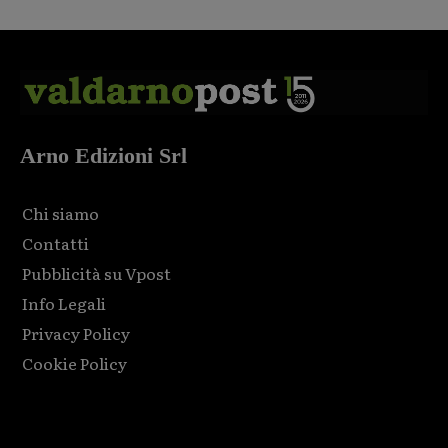
Arno Edizioni Srl
Chi siamo
Contatti
Pubblicità su Vpost
Info Legali
Privacy Policy
Cookie Policy
Html code here! Replace this with any non empty raw html
code and that's it.