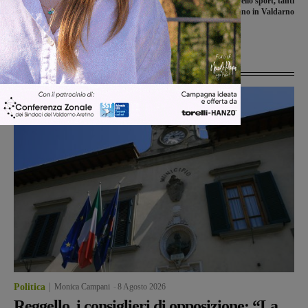
Auto si ribalta sulla provinciale di
Festa provinciale dello sport, tanti
Santa Lucia, illese le persone che
riconoscimenti arrivano in Valdarno
erano a bordo
Ultime Notizie
Politica
Monica Campani
-
8 Agosto 2026
Reggello, i consiglieri di opposizione: “La