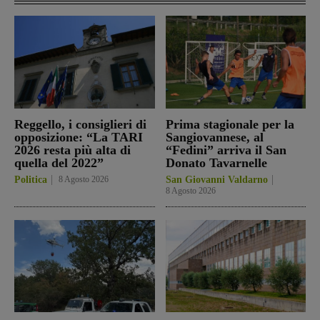
Reggello, i consiglieri di
Prima stagionale per la
opposizione: “La TARI
Sangiovannese, al
2026 resta più alta di
“Fedini” arriva il San
quella del 2022”
Donato Tavarnelle
Politica
8 Agosto 2026
San Giovanni Valdarno
8 Agosto 2026