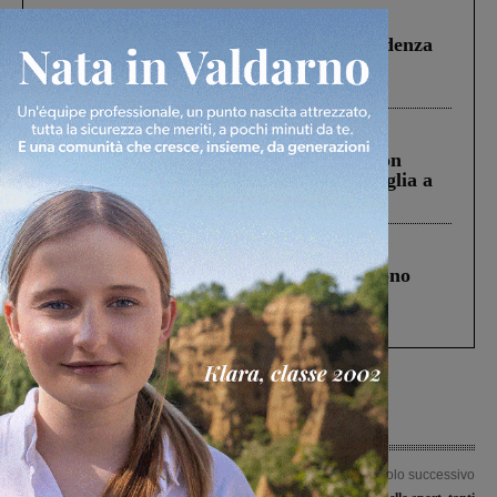
Figline Incisa Valdarno
1 Agosto 2026
Piscina di Figline finanziata oltre la scadenza
Pnrr, il gruppo di Fratelli d’Italia: “Un
ringraziamento al Governo”
Cronaca
3 Agosto 2026
Scomparso da una struttura di Castiglion
Fiorentino l’uomo che aveva ucciso la figlia a
Levane nel 2020
Cronaca
4 Agosto 2026
Un anno fa la strage in A1 in cui morirono
Gianni, Giulia e Franco. Lo schianto, il
processo, lo stop ai sorpassi fra tir....
Articolo precedente
Articolo successivo