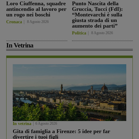
Loro Ciuffenna, squadre
Punto Nascita della
antincendio al lavoro per
Gruccia, Tucci (FdI):
un rogo nei boschi
“Montevarchi è sulla
giusta strada di un
Cronaca
8 Agosto 2026
aumento dei parti”
Politica
8 Agosto 2026
In Vetrina
In vetrina
6 Agosto 2026
Gita di famiglia a Firenze: 5 idee per far
divertire i tuoi figli