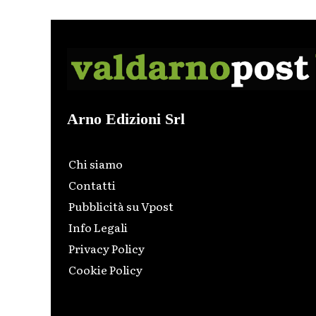
Arno Edizioni Srl
Chi siamo
Contatti
Pubblicità su Vpost
Info Legali
Privacy Policy
Cookie Policy
Html code here! Replace this with any non empty raw
html code and that's it.