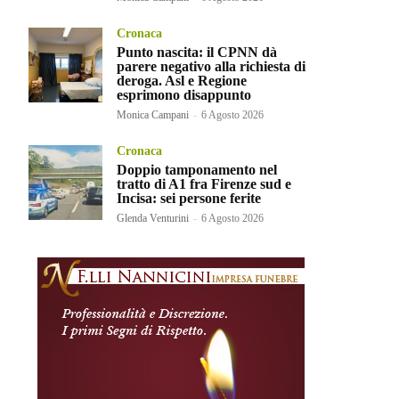
Cronaca
Punto nascita: il CPNN dà
parere negativo alla richiesta di
deroga. Asl e Regione
esprimono disappunto
Monica Campani
-
6 Agosto 2026
Cronaca
Doppio tamponamento nel
tratto di A1 fra Firenze sud e
Incisa: sei persone ferite
Glenda Venturini
-
6 Agosto 2026