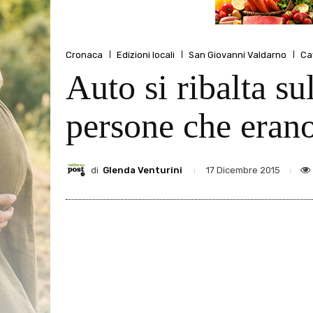
Cronaca
Edizioni locali
San Giovanni Valdarno
Cav
Auto si ribalta su
persone che eran
di
Glenda Venturini
17 Dicembre 2015