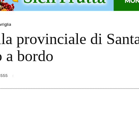
riglia
lla provinciale di Santa
o a bordo
555