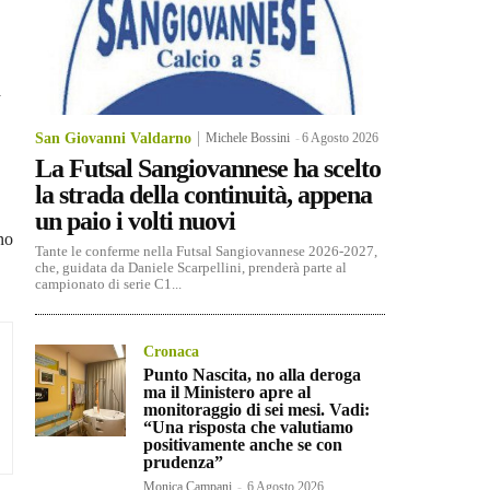
a
San Giovanni Valdarno
Michele Bossini
-
6 Agosto 2026
La Futsal Sangiovannese ha scelto
la strada della continuità, appena
un paio i volti nuovi
no
Tante le conferme nella Futsal Sangiovannese 2026-2027,
che, guidata da Daniele Scarpellini, prenderà parte al
campionato di serie C1...
Cronaca
Punto Nascita, no alla deroga
ma il Ministero apre al
monitoraggio di sei mesi. Vadi:
“Una risposta che valutiamo
positivamente anche se con
prudenza”
Monica Campani
-
6 Agosto 2026