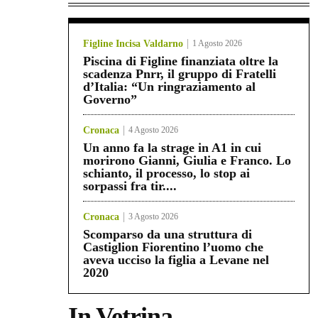
Figline Incisa Valdarno
1 Agosto 2026
Piscina di Figline finanziata oltre la
scadenza Pnrr, il gruppo di Fratelli
d’Italia: “Un ringraziamento al
Governo”
Cronaca
4 Agosto 2026
Un anno fa la strage in A1 in cui
morirono Gianni, Giulia e Franco. Lo
schianto, il processo, lo stop ai
sorpassi fra tir....
Cronaca
3 Agosto 2026
Scomparso da una struttura di
Castiglion Fiorentino l’uomo che
aveva ucciso la figlia a Levane nel
2020
In Vetrina