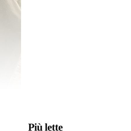
Più lette