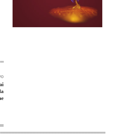
vo
ai
la
ne