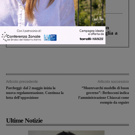
Gianni, Giulia e Franco. Lo schianto, il
processo, lo stop ai sorpassi fra tir....
Cronaca
3 Agosto 2026
Scomparso da una struttura di Castiglion
Fiorentino l’uomo che aveva ucciso la figlia a
Levane nel 2020
Articolo precedente
Articolo successivo
Parcheggi: dal 2 maggio inizia la
“Montevarchi modello di buon
nuova regolamentazione. Continua la
governo”: Berlusconi indica
lotta dell’opposizione
l’amministrazione Chiassai come
esempio da seguire
Ultime Notizie