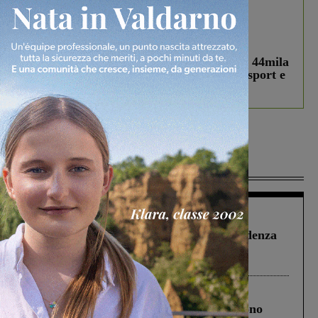
In vetrina
3 Agosto 2026
Estra Notizie agosto: Smart Cities, oltre 44mila
studenti coinvolti, torna il bando per lo sport e
debutta il podcast Estrair
Più lette
Figline Incisa Valdarno
1 Agosto 2026
Piscina di Figline finanziata oltre la scadenza
Pnrr, il gruppo di Fratelli d’Italia: “Un
ringraziamento al Governo”
Cronaca
4 Agosto 2026
Un anno fa la strage in A1 in cui morirono