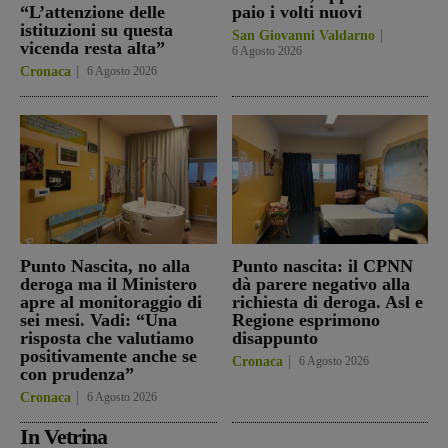
“L’attenzione delle
paio i volti nuovi
istituzioni su questa
San Giovanni Valdarno
vicenda resta alta”
6 Agosto 2026
Cronaca
6 Agosto 2026
Punto Nascita, no alla
Punto nascita: il CPNN
deroga ma il Ministero
dà parere negativo alla
apre al monitoraggio di
richiesta di deroga. Asl e
sei mesi. Vadi: “Una
Regione esprimono
risposta che valutiamo
disappunto
positivamente anche se
Cronaca
6 Agosto 2026
con prudenza”
Cronaca
6 Agosto 2026
In Vetrina