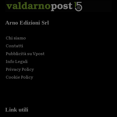
Arno Edizioni Srl
Chi siamo
Contatti
Pubblicità su Vpost
Info Legali
Privacy Policy
Cookie Policy
Html code here! Replace this with any non empty raw html
code and that's it.
Link utili