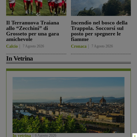
Il Terranuova Traiana
Incendio nel bosco della
allo “Zecchini” di
Trappola. Soccorsi sul
Grosseto per una gara
posto per spegnere le
amichevole
fiamme
Calcio
7 Agosto 2026
Cronaca
7 Agosto 2026
In Vetrina
×
In vetrina
6 Agosto 2026