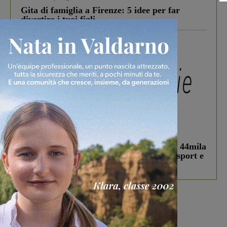
Gita di famiglia a Firenze: 5 idee per far
divertire i tuoi figli
In vetrina
3 Agosto 2026
Estra Notizie agosto: Smart Cities, oltre 44mila
studenti coinvolti, torna il bando per lo sport e
debutta il podcast Estrair
Più lette