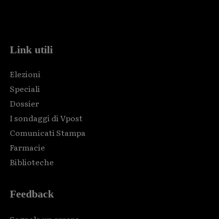
Html code here! Replace this with any non empty raw html
code and that's it.
Link utili
Elezioni
Speciali
Dossier
I sondaggi di Vpost
Comunicati Stampa
Farmacie
Biblioteche
Feedback