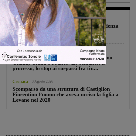
Figline Incisa Valdarno
1 Agosto 2026
Piscina di Figline finanziata oltre la scadenza
Pnrr, il gruppo di Fratelli d’Italia: “Un
ringraziamento al Governo”
Cronaca
4 Agosto 2026
Un anno fa la strage in A1 in cui morirono
Gianni, Giulia e Franco. Lo schianto, il
processo, lo stop ai sorpassi fra tir....
Cronaca
3 Agosto 2026
Scomparso da una struttura di Castiglion
Fiorentino l’uomo che aveva ucciso la figlia a
Levane nel 2020