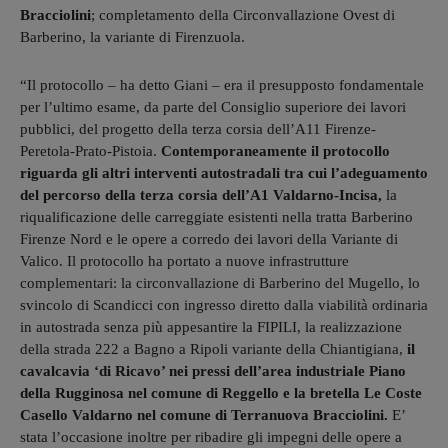
Bracciolini
; completamento della Circonvallazione Ovest di
Barberino, la variante di Firenzuola.
“Il protocollo – ha detto Giani – era il presupposto fondamentale
per l’ultimo esame, da parte del Consiglio superiore dei lavori
pubblici, del progetto della terza corsia dell’A11 Firenze-
Peretola-Prato-Pistoia.
Contemporaneamente il protocollo
riguarda gli altri interventi autostradali tra cui l’adeguamento
del percorso della terza corsia dell’A1 Valdarno-Incisa,
la
riqualificazione delle carreggiate esistenti nella tratta Barberino
Firenze Nord e le opere a corredo dei lavori della Variante di
Valico. Il protocollo ha portato a nuove infrastrutture
complementari: la circonvallazione di Barberino del Mugello, lo
svincolo di Scandicci con ingresso diretto dalla viabilità ordinaria
in autostrada senza più appesantire la FIPILI, la realizzazione
della strada 222 a Bagno a Ripoli variante della Chiantigiana,
il
cavalcavia ‘di Ricavo’ nei pressi dell’area industriale Piano
della Rugginosa nel comune di Reggello e la bretella Le Coste
Casello Valdarno nel comune di Terranuova Bracciolini.
E’
stata l’occasione inoltre per ribadire gli impegni delle opere a