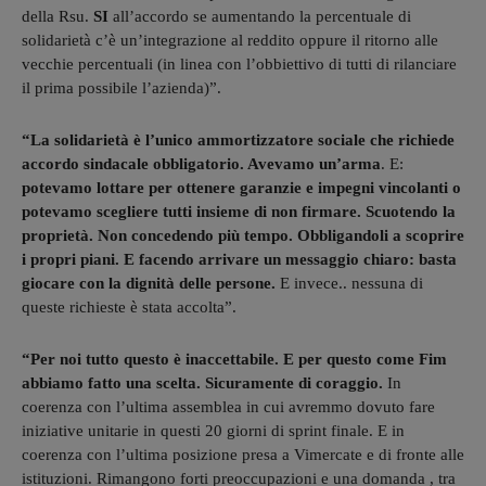
della Rsu.
SI
all’accordo se aumentando la percentuale di
solidarietà c’è un’integrazione al reddito oppure il ritorno alle
vecchie percentuali (in linea con l’obbiettivo di tutti di rilanciare
il prima possibile l’azienda)”.
“La solidarietà è l’unico ammortizzatore sociale che richiede
accordo sindacale obbligatorio.
Avevamo un’arma
. E:
potevamo lottare per ottenere garanzie e impegni vincolanti o
potevamo scegliere tutti insieme di non firmare. Scuotendo la
proprietà. Non concedendo più tempo. Obbligandoli a scoprire
i propri piani. E facendo arrivare un messaggio chiaro: basta
giocare con la dignità delle persone.
E invece.. nessuna di
queste richieste è stata accolta”.
“Per noi tutto questo è inaccettabile. E per questo come Fim
abbiamo fatto una scelta. Sicuramente di coraggio.
In
coerenza con l’ultima assemblea in cui avremmo dovuto fare
iniziative unitarie in questi 20 giorni di sprint finale. E in
coerenza con l’ultima posizione presa a Vimercate e di fronte alle
istituzioni. Rimangono forti preoccupazioni e una domanda , tra