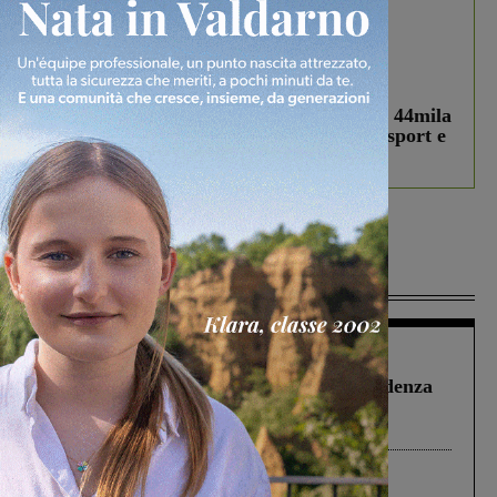
In vetrina
3 Agosto 2026
Estra Notizie agosto: Smart Cities, oltre 44mila
studenti coinvolti, torna il bando per lo sport e
debutta il podcast Estrair
Più lette
Figline Incisa Valdarno
1 Agosto 2026
Piscina di Figline finanziata oltre la scadenza
Pnrr, il gruppo di Fratelli d’Italia: “Un
ringraziamento al Governo”
Cronaca
3 Agosto 2026