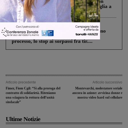
Scomparso da una struttura di Castiglion
Fiorentino l’uomo che aveva ucciso la figlia a
Levane nel 2020
Cronaca
4 Agosto 2026
Un anno fa la strage in A1 in cui morirono
Gianni, Giulia e Franco. Lo schianto, il
processo, lo stop ai sorpassi fra tir....
Articolo precedente
Articolo successivo
Fimer, Fiom Cgil: “Sì alla proroga del
Montevarchi, molestatore seriale
contratto di solidarietà. Riteniamo
ancora in azione: avvicina donne e
una sciagura la rottura dell’unità
mostra video hard sul cellulare
sindacale”
Ultime Notizie