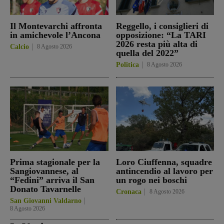
Il Montevarchi affronta
Reggello, i consiglieri di
in amichevole l’Ancona
opposizione: “La TARI
2026 resta più alta di
Calcio
8 Agosto 2026
quella del 2022”
Politica
8 Agosto 2026
Prima stagionale per la
Loro Ciuffenna, squadre
Sangiovannese, al
antincendio al lavoro per
“Fedini” arriva il San
un rogo nei boschi
Donato Tavarnelle
Cronaca
8 Agosto 2026
San Giovanni Valdarno
8 Agosto 2026