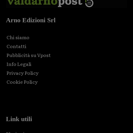
Arno Edizioni Srl
Chi siamo
Contatti
Pubblicità su Vpost
Info Legali
Privacy Policy
Cookie Policy
Html code here! Replace this with any non empty raw html
code and that's it.
Link utili