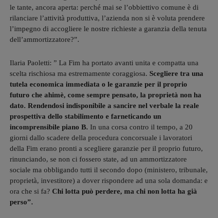
le tante, ancora aperta: perché mai se l’obbiettivo comune è di
rilanciare l’attività produttiva, l’azienda non si è voluta prendere
l’impegno di accogliere le nostre richieste a garanzia della tenuta
dell’ammortizzatore?”.
Ilaria Paoletti: ” La Fim ha portato avanti unita e compatta una
scelta rischiosa ma estremamente coraggiosa.
Scegliere tra una
tutela economica immediata o le garanzie per il proprio
futuro che ahimè, come sempre pensato, la proprietà non ha
dato. Rendendosi indisponibile a sancire nel verbale la reale
prospettiva dello stabilimento e farneticando un
incomprensibile piano B.
In una corsa contro il tempo, a 20
giorni dallo scadere della procedura concorsuale i lavoratori
della Fim erano pronti a scegliere garanzie per il proprio futuro,
rinunciando, se non ci fossero state, ad un ammortizzatore
sociale ma obbligando tutti il secondo dopo (ministero, tribunale,
proprietà, investitore) a dover rispondere ad una sola domanda: e
ora che si fa?
Chi lotta può perdere, ma chi non lotta ha già
perso”.