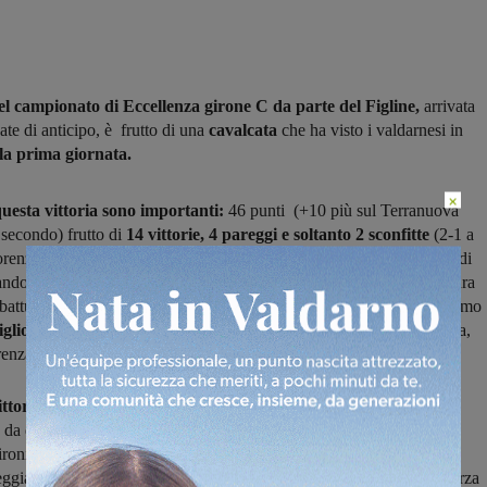
el campionato di Eccellenza girone C da parte del Figline,
arrivata
te di anticipo, è frutto di una
cavalcata
che ha visto i valdarnesi in
lla prima giornata.
×
questa vittoria sono importanti:
46 punti (+10 più sul Terranuova
 secondo) frutto di
14
vittorie, 4 pareggi e soltanto 2 sconfitte
(2-1 a
enzo alla settima giornata di andata e 1-0 Terranuova nella prima di
ando a vedere poi nel dettaglio questi numeri, vediamo che la squadra
battuta in casa (9 vittorie e 1 pareggi) con 39 reti segnate che valgomo
glior attacco del girone
e 14 subite, la seconda difesa meno battuta,
renza reti di +25 e +6 per quello che riguarda la media inglese.
ittoria del torneo non è sufficiente per guadagnare la serie D
in
 da disputare un triangolare (parite di andata e ritorno) contro le
ironi A (una fra Tau Altopascio e Lastrigiana) e B (il Livorno) e
ggiare il passaggio diretto in quarta serie le prime due, mentre la terza