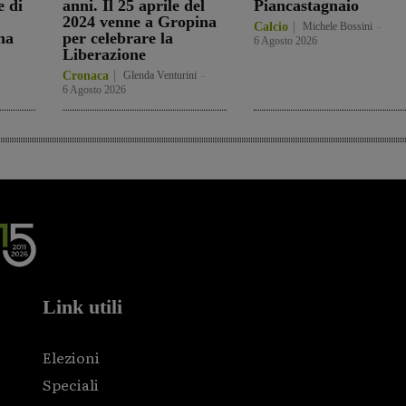
e di
anni. Il 25 aprile del
Piancastagnaio
2024 venne a Gropina
Calcio
Michele Bossini
-
na
per celebrare la
6 Agosto 2026
Liberazione
Cronaca
Glenda Venturini
-
6 Agosto 2026
Link utili
Elezioni
Speciali