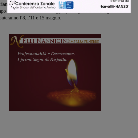
triangolare
sono già state fissate:
si partirà il 24 aprile
, quindi si
po subito il 27 e il Primo maggio per le gare andata,
le gare di
puteranno l’8, l’11 e 15 maggio.