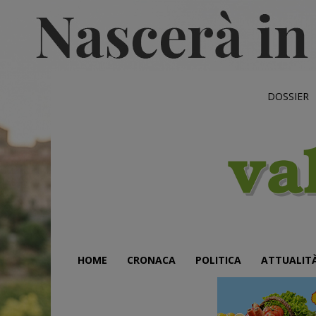
DOSSIER
HOME
CRONACA
POLITICA
ATTUALIT