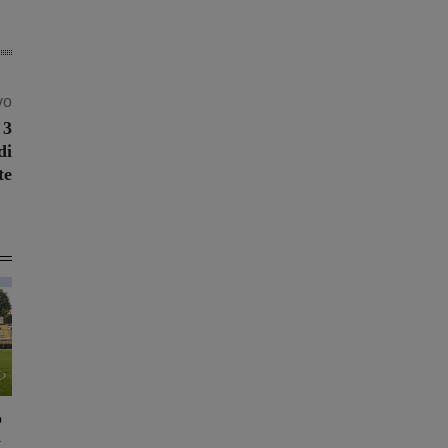
vo
 3
di
te
o
i