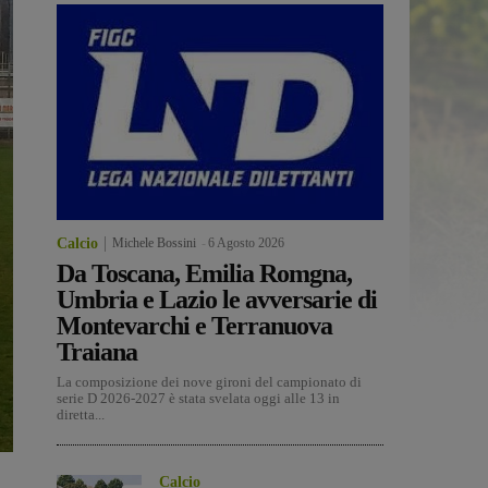
Calcio
Michele Bossini
-
6 Agosto 2026
Da Toscana, Emilia Romgna,
Umbria e Lazio le avversarie di
Montevarchi e Terranuova
Traiana
La composizione dei nove gironi del campionato di
serie D 2026-2027 è stata svelata oggi alle 13 in
diretta...
Calcio