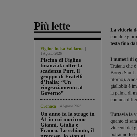
Più lette
La vittoria d
con due giorna
testa fino da
Figline Incisa Valdarno
1 Agosto 2026
I numeri di 
Piscina di Figline
finanziata oltre la
Traiana che è
scadenza Pnrr, il
Borgo San Lor
gruppo di Fratelli
ritorno). And
d’Italia: “Un
gialloblù è im
ringraziamento al
Governo”
la palma di
mi
con una diffe
Cronaca
4 Agosto 2026
Un anno fa la strage in
Tuttavia la v
A1 in cui morirono
quanto ci sarà
Gianni, Giulia e
vincenti dei g
Franco. Lo schianto, il
potranno feste
processo, lo stop ai