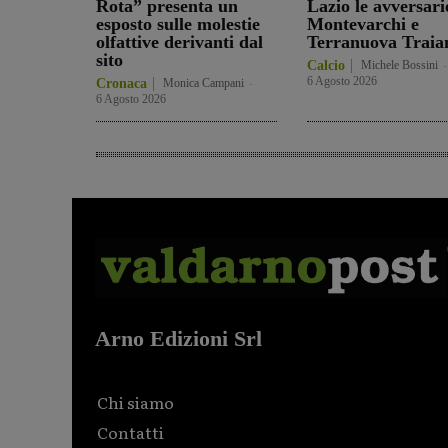
Rota” presenta un
Lazio le avversari
esposto sulle molestie
Montevarchi e
olfattive derivanti dal
Terranuova Traia
sito
Calcio
Michele Bossini
-
6 Agosto 2026
Cronaca
Monica Campani
-
6 Agosto 2026
Arno Edizioni Srl
Chi siamo
Contatti