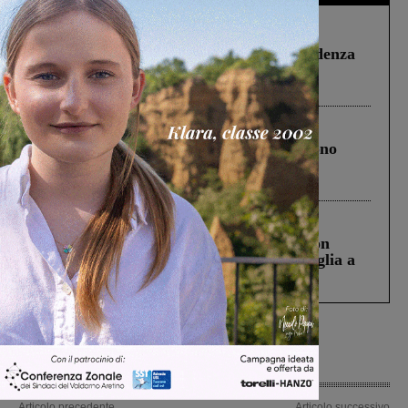
Figline Incisa Valdarno
1 Agosto 2026
Piscina di Figline finanziata oltre la scadenza
Pnrr, il gruppo di Fratelli d’Italia: “Un
ringraziamento al Governo”
Cronaca
4 Agosto 2026
Un anno fa la strage in A1 in cui morirono
Gianni, Giulia e Franco. Lo schianto, il
processo, lo stop ai sorpassi fra tir....
Cronaca
3 Agosto 2026
Scomparso da una struttura di Castiglion
Fiorentino l’uomo che aveva ucciso la figlia a
Levane nel 2020
Articolo precedente
Articolo successivo