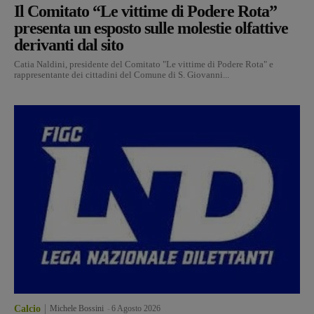
Il Comitato “Le vittime di Podere Rota”
presenta un esposto sulle molestie olfattive
derivanti dal sito
Catia Naldini, presidente del Comitato "Le vittime di Podere Rota" e
rappresentante dei cittadini del Comune di S. Giovanni...
Calcio
Michele Bossini
-
6 Agosto 2026