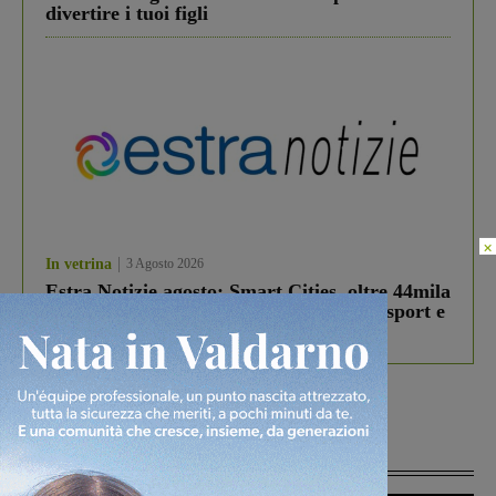
divertire i tuoi figli
×
In vetrina
3 Agosto 2026
Estra Notizie agosto: Smart Cities, oltre 44mila
studenti coinvolti, torna il bando per lo sport e
debutta il podcast Estrair
Più lette