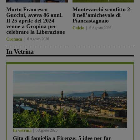
Morto Francesco
Montevarchi sconfitto 2-
Guccini, aveva 86 anni.
0 nell’amichevole di
Il 25 aprile del 2024
Piancastagnaio
venne a Gropina per
Calcio
6 Agosto 2026
celebrare la Liberazione
Cronaca
6 Agosto 2026
In Vetrina
In vetrina
6 Agosto 2026
Gita di famiglia a Firenze: 5 idee per far