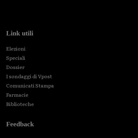
Html code here! Replace this with any non empty raw html
code and that's it.
Link utili
Elezioni
Speciali
Dossier
I sondaggi di Vpost
Comunicati Stampa
Farmacie
Biblioteche
Feedback