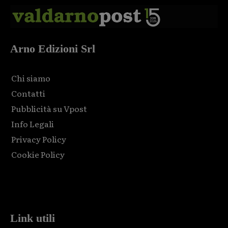
Arno Edizioni Srl
Chi siamo
Contatti
Pubblicità su Vpost
Info Legali
Privacy Policy
Cookie Policy
Html code here! Replace this with any non empty raw html
code and that's it.
Link utili