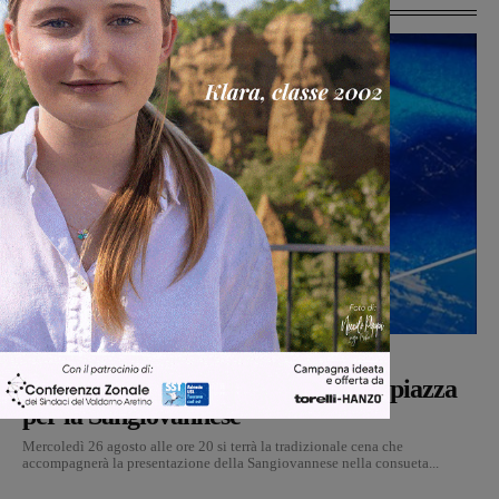
Calcio
Michele Bossini
-
5 Agosto 2026
Il 26 agosto cena e presentazione in piazza
per la Sangiovannese
Mercoledì 26 agosto alle ore 20 si terrà la tradizionale cena che
accompagnerà la presentazione della Sangiovannese nella consueta...