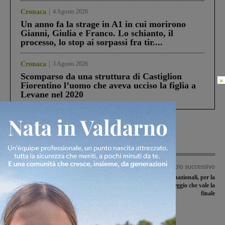
Cronaca
4 Agosto 2026
Un anno fa la strage in A1 in cui morirono
Gianni, Giulia e Franco. Lo schianto, il
processo, lo stop ai sorpassi fra tir....
Cronaca
3 Agosto 2026
Scomparso da una struttura di Castiglion
×
Fiorentino l’uomo che aveva ucciso la figlia a
Levane nel 2020
Articolo precedente
Articolo successivo
Si chiude l’Anno accademico della
Juniores nazionali, per la
Libera Università del Valdarno:
Sangiovannese un pareggio che vale la
ultimi incontri dedicati alla geopolitica
finale
Ultime Notizie