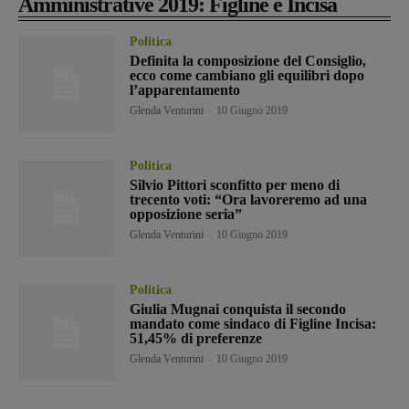
Amministrative 2019: Figline e Incisa
Politica
Definita la composizione del Consiglio,
ecco come cambiano gli equilibri dopo
l’apparentamento
Glenda Venturini
-
10 Giugno 2019
Politica
Silvio Pittori sconfitto per meno di
trecento voti: “Ora lavoreremo ad una
opposizione seria”
Glenda Venturini
-
10 Giugno 2019
Politica
Giulia Mugnai conquista il secondo
mandato come sindaco di Figline Incisa:
51,45% di preferenze
Glenda Venturini
-
10 Giugno 2019