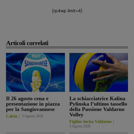
[rp4wp limit=4]
Articoli correlati
Il 26 agosto cena e
La schiacciatrice Kalina
presentazione in piazza
Pylinska l’ultimo tassello
per la Sangiovannese
della Passione Valdarno
Volley
Calcio
5 Agosto 2026
Figline Incisa Valdarno
5 Agosto 2026