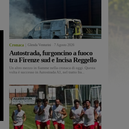
Cronaca
Glenda Venturini
-
7 Agosto 2026
Autostrada, furgoncino a fuoco
tra Firenze sud e Incisa Reggello
Un altro mezzo in fiamme nella cronaca di oggi. Questa
volta è successo in Autostrada A1, nel tratto fra...