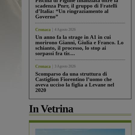
Piscina di Figline finanziata oltre la
scadenza Pnrr, il gruppo di Fratelli
d’Italia: “Un ringraziamento al
Governo”
Cronaca
4 Agosto 2026
Un anno fa la strage in A1 in cui
morirono Gianni, Giulia e Franco. Lo
schianto, il processo, lo stop ai
sorpassi fra tir....
Cronaca
3 Agosto 2026
Scomparso da una struttura di
Castiglion Fiorentino l’uomo che
aveva ucciso la figlia a Levane nel
2020
In Vetrina