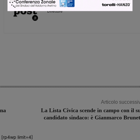
Monica Campani
Direttore
Share
Articolo successi
gna
La Lista Civica scende in campo con il s
candidato sindaco: è Gianmarco Brunet
[rp4wp limit=4]