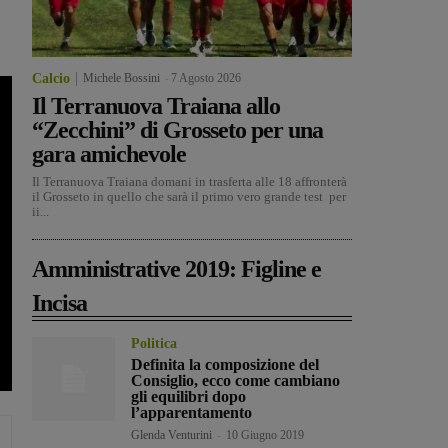
Calcio
Michele Bossini
-
7 Agosto 2026
Il Terranuova Traiana allo
“Zecchini” di Grosseto per una
gara amichevole
Il Terranuova Traiana domani in trasferta alle 18 affronterà
il Grosseto in quello che sarà il primo vero grande test per
ii...
Amministrative 2019: Figline e
Incisa
Politica
Definita la composizione del
Consiglio, ecco come cambiano
gli equilibri dopo
l’apparentamento
Glenda Venturini
-
10 Giugno 2019