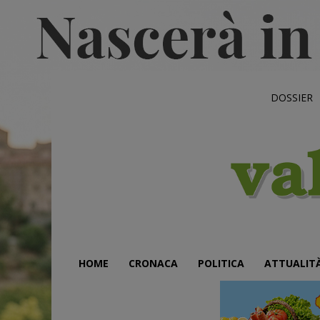
DOSSIER
HOME
CRONACA
POLITICA
ATTUALIT