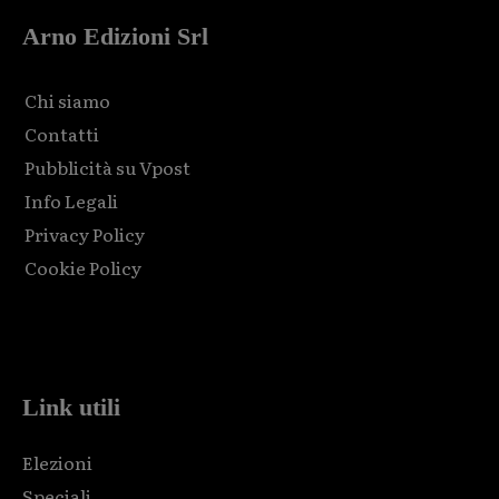
Arno Edizioni Srl
Chi siamo
Contatti
Pubblicità su Vpost
Info Legali
Privacy Policy
Cookie Policy
Html code here! Replace this with any non empty raw html
code and that's it.
Link utili
Elezioni
Speciali