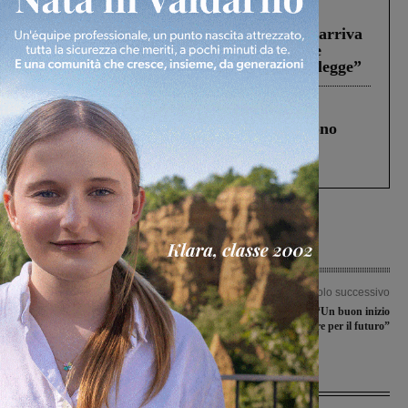
Reggello
30 Luglio 2026
Reggello, la chiusura di ‘Mordi e fuggi’ arriva
in Consiglio. Il sindaco: “Come Comune
abbiamo agito solo per far rispettare la legge”
Cronaca
4 Agosto 2026
Un anno fa la strage in A1 in cui morirono
Gianni, Giulia e Franco. Lo schianto, il
processo, lo stop ai sorpassi fra tir....
Articolo precedente
Articolo successivo
“Per una comunità attiva – Paolo
Figline Incisa, M5S: “Un buon inizio
Nannini Sindaco”: 4 i temi centrali
che fa ben sperare per il futuro”
Ultime Notizie