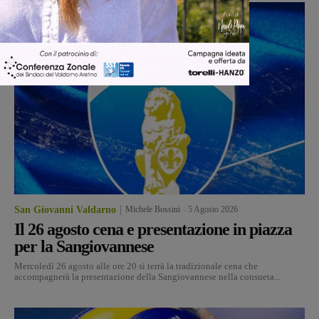
San Giovanni Valdarno
Michele Bossini
-
5 Agosto 2026
Il 26 agosto cena e presentazione in piazza
per la Sangiovannese
Mercoledì 26 agosto alle ore 20 si terrà la tradizionale cena che
accompagnerà la presentazione della Sangiovannese nella consueta...