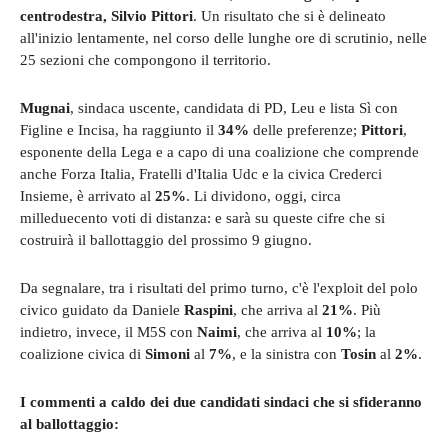
centrodestra, Silvio Pittori
. Un risultato che si è delineato
all'inizio lentamente, nel corso delle lunghe ore di scrutinio, nelle
25 sezioni che compongono il territorio.
Mugnai
, sindaca uscente, candidata di PD, Leu e lista Sì con
Figline e Incisa, ha raggiunto il
34%
delle preferenze;
Pittori
,
esponente della Lega e a capo di una coalizione che comprende
anche Forza Italia, Fratelli d'Italia Udc e la civica Crederci
Insieme, è arrivato al
25%
. Li dividono, oggi, circa
milleduecento voti di distanza: e sarà su queste cifre che si
costruirà il ballottaggio del prossimo 9 giugno.
Da segnalare, tra i risultati del primo turno, c'è l'exploit del polo
civico guidato da Daniele
Raspini
, che arriva al
21%
. Più
indietro, invece, il M5S con
Naimi
, che arriva al
10%
; la
coalizione civica di
Simoni
al
7%
, e la sinistra con
Tosin
al
2%
.
I commenti a caldo dei due candidati sindaci che si sfideranno
al ballottaggio: