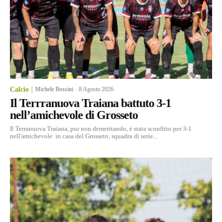
Calcio
Michele Bossini
-
8 Agosto 2026
Il Terrranuova Traiana battuto 3-1
nell’amichevole di Grosseto
Il Terranuova Traiana, pur non demeritando, è stata sconfitto per 3-1
nell'amichevole in casa del Grosseto, squadra di serie...