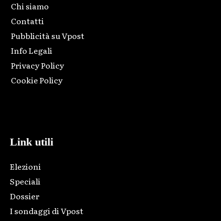
Chi siamo
Contatti
Pubblicità su Vpost
Info Legali
Privacy Policy
Cookie Policy
Html code here! Replace this with any non empty raw html
code and that's it.
Link utili
Elezioni
Speciali
Dossier
I sondaggi di Vpost