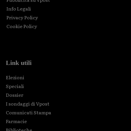
Info Legali
Privacy Policy
Cookie Policy
Html code here! Replace this with any non empty raw html
code and that's it.
Link utili
Elezioni
Speciali
Dossier
I sondaggi di Vpost
Comunicati Stampa
Farmacie
Biblioteche