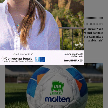
Articolo precedente
Articolo successivo
L’estate in Valdarno. Gli eventi del
Tarip, San Giovanni civica: “Non
fine settimana
funzionerà mai e sarà anzi dannosa
da un punto di vista economico e
ambientale”
Ultime Notizie