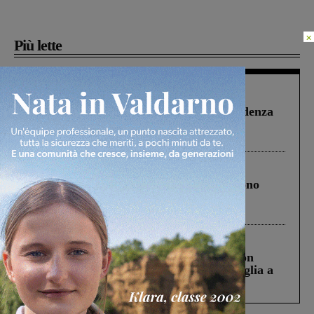
×
Più lette
Figline Incisa Valdarno
1 Agosto 2026
Piscina di Figline finanziata oltre la scadenza
Pnrr, il gruppo di Fratelli d’Italia: “Un
ringraziamento al Governo”
Cronaca
4 Agosto 2026
Un anno fa la strage in A1 in cui morirono
Gianni, Giulia e Franco. Lo schianto, il
processo, lo stop ai sorpassi fra tir....
Cronaca
3 Agosto 2026
Scomparso da una struttura di Castiglion
Fiorentino l’uomo che aveva ucciso la figlia a
Levane nel 2020