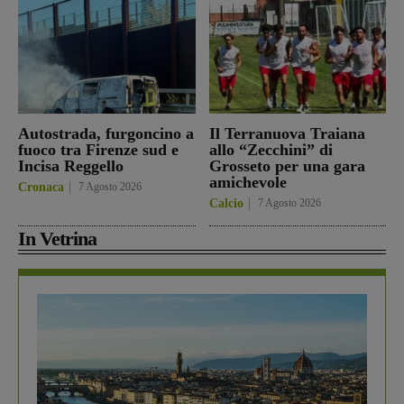
Autostrada, furgoncino a
Il Terranuova Traiana
fuoco tra Firenze sud e
allo “Zecchini” di
Incisa Reggello
Grosseto per una gara
amichevole
Cronaca
7 Agosto 2026
Calcio
7 Agosto 2026
In Vetrina