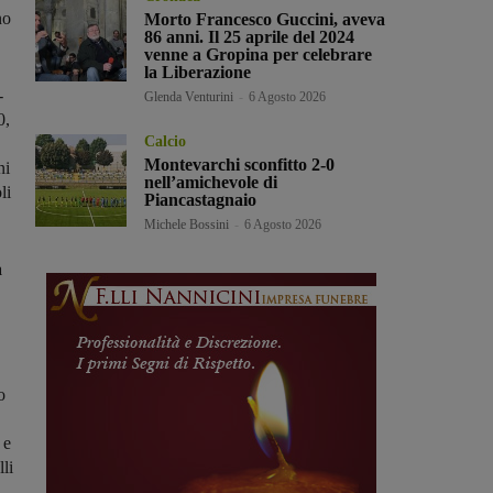
no
Morto Francesco Guccini, aveva
86 anni. Il 25 aprile del 2024
venne a Gropina per celebrare
la Liberazione
-
Glenda Venturini
-
6 Agosto 2026
0,
Calcio
Montevarchi sconfitto 2-0
ni
nell’amichevole di
li
Piancastagnaio
Michele Bossini
-
6 Agosto 2026
a
o
 e
li