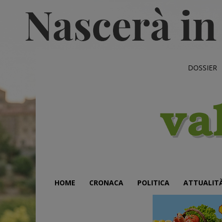
DOSSIER
HOME
CRONACA
POLITICA
ATTUALIT