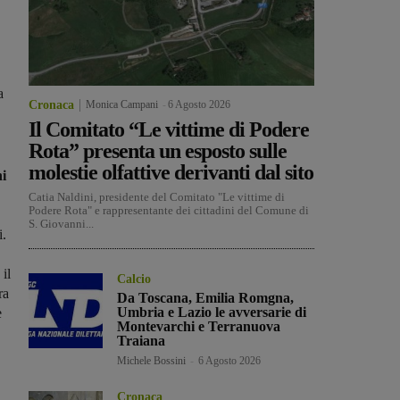
a
Cronaca
Monica Campani
-
6 Agosto 2026
Il Comitato “Le vittime di Podere
Rota” presenta un esposto sulle
molestie olfattive derivanti dal sito
ni
Catia Naldini, presidente del Comitato "Le vittime di
Podere Rota" e rappresentante dei cittadini del Comune di
S. Giovanni...
i.
il
Calcio
ra
Da Toscana, Emilia Romgna,
Umbria e Lazio le avversarie di
e
Montevarchi e Terranuova
Traiana
Michele Bossini
-
6 Agosto 2026
Cronaca