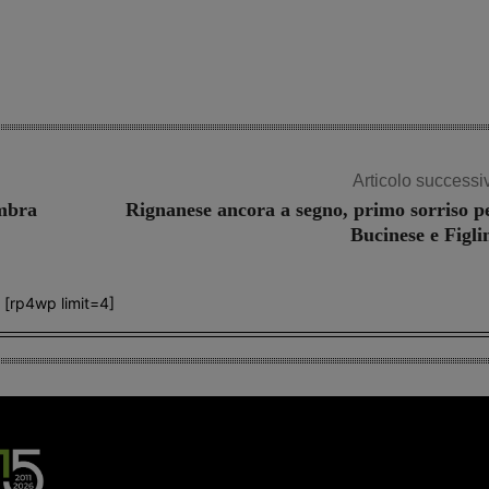
Share
Articolo successi
Ambra
Rignanese ancora a segno, primo sorriso p
Bucinese e Figli
[rp4wp limit=4]