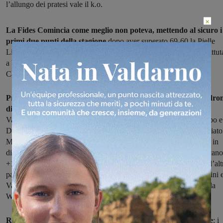
l’allungo dei pratesi vale il k.o.
×
La Fides Comincia come meglio non poteva, mettendo al sicuro i
primi due punti della stagione
dopo aver superato 69-60 la Pielle
Livorno. Esordio difficile in categoria per la Polisportiva Galli, battut
a Vaiano per 73-60. Synergy in campo mercoledì contro l'Abc
Castelfiorentino.
Primo tempo equilibrato a Montevarchi, poi l’allungo dei padro
di casa che nel terzo quarto vale la doppia cifra di vantaggio
.
Vasarri segna sette punti di fila in avvio, Canigiani ricuce lo strappo e
Dell’Agnello firma il sorpasso ospite prima del rientro negli spogliato
Ma la Fides c’è. Nella ripresa i montevarchini chiudono le maglie in
difesa, prendono le misure in attacco e con Dainelli e Caponi toccano 
+10. La zona schierata dalla Pielle mette in difficoltà la Fides, dall’alt
parte però anche i labronici smettono di segnare. Le triple di Baldini 
Vasarri sbloccano l’impasse e finiscono per indirizzare la gara. Alla
WebKorner non resta che gestire il vantaggio.
Ritmi intensi, difesa aggressiva sulle linee esterne, contropiede
: i