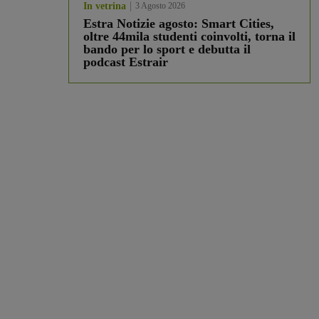
In vetrina
3 Agosto 2026
Estra Notizie agosto: Smart Cities,
oltre 44mila studenti coinvolti, torna il
bando per lo sport e debutta il
podcast Estrair