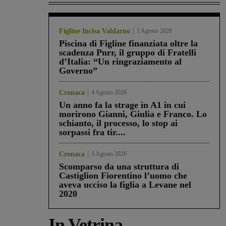
Figline Incisa Valdarno
1 Agosto 2026
Piscina di Figline finanziata oltre la
scadenza Pnrr, il gruppo di Fratelli
d’Italia: “Un ringraziamento al
Governo”
Cronaca
4 Agosto 2026
Un anno fa la strage in A1 in cui
morirono Gianni, Giulia e Franco. Lo
schianto, il processo, lo stop ai
sorpassi fra tir....
Cronaca
3 Agosto 2026
Scomparso da una struttura di
Castiglion Fiorentino l’uomo che
aveva ucciso la figlia a Levane nel
2020
In Vetrina