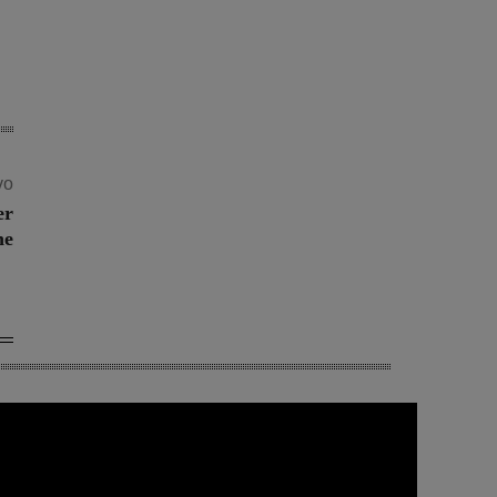
vo
er
ne