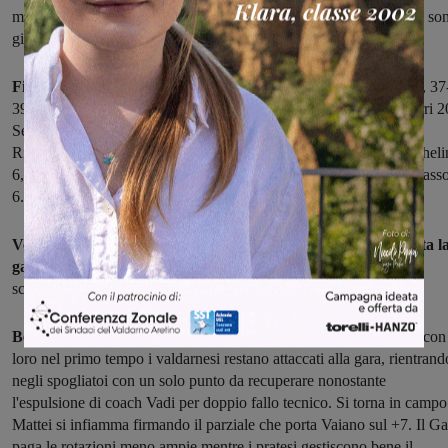
meccanismi restano da registrare ma gli ingredienti per far bene ci so
già tutti.
Fides WebKorner Montevarchi – Pielle Livorno 69-60
(22-20, 37
39, 53-45).
Fides
: Bonciani 4, Dainelli 17, Fossi, Masini 2, Vasarri 2
Sereni 6, Baldini 6, Caponi 8, Cinque 6, Cetoloni. Allenatore:
Righeschi.
Pielle
: Dell'Agnello 11, Scardigli 8, Burgalassi 5, Micheli
6, Giannetti, Capobianchi 7, Baldelli, Canigiani 14, Venditti 3, Masso
6. Allenatore: Marzini.
Venti minuti in perfetto equilibrio, poi il parziale di 11-2 svolta l
gara in favore dei valbisentini
. La Polisportiva Galli esce così
sconfitta dalla sua gara d'esordio in C regionale.
Bene il neo arrivato Giuliana, Galli e Giachi
(12 punti a testa): con
loro nel primo tempo i valdarnesi restano attaccati alla gara, rientrand
negli spogliatoi con un solo punto da recuperare nonostante
l'espulsione di coach Vadi per doppio fallo tecnico. Si torna in campo
Mattei si infiamma firmando il parziale che porta Vaiano sul +7. Il Gal
paga le rotazioni meno ampie mentre i pratesi gestiscono bene il