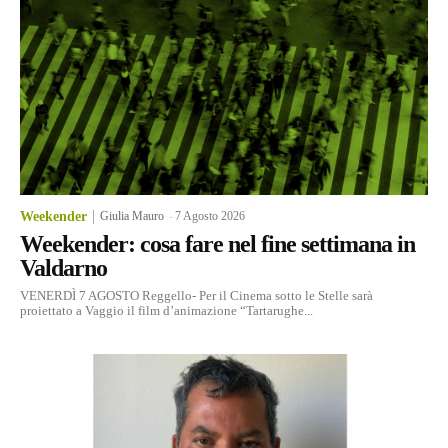
Weekender
Giulia Mauro
-
7 Agosto 2026
Weekender: cosa fare nel fine settimana in
Valdarno
VENERDÌ 7 AGOSTO Reggello- Per il Cinema sotto le Stelle sarà
proiettato a Vaggio il film d’animazione “Tartarughe...