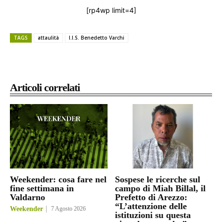
[rp4wp limit=4]
TAGS
attaulità
I.I.S. Benedetto Varchi
Articoli correlati
Weekender: cosa fare nel
Sospese le ricerche sul
fine settimana in
campo di Miah Billal, il
Valdarno
Prefetto di Arezzo:
“L’attenzione delle
Weekender
7 Agosto 2026
istituzioni su questa