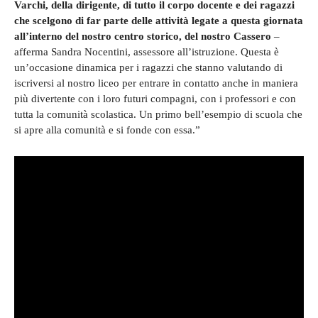
Varchi, della dirigente, di tutto il corpo docente e dei ragazzi
che scelgono di far parte delle attività legate a questa giornata
all’interno del nostro centro storico, del nostro Cassero
–
afferma Sandra Nocentini, assessore all’istruzione. Questa è
un’occasione dinamica per i ragazzi che stanno valutando di
iscriversi al nostro liceo per entrare in contatto anche in maniera
più divertente con i loro futuri compagni, con i professori e con
tutta la comunità scolastica. Un primo bell’esempio di scuola che
si apre alla comunità e si fonde con essa.”