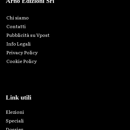
Arno Edizioni Srl
Chi siamo
Contatti
Pubblicità su Vpost
Info Legali
Privacy Policy
Cookie Policy
Html code here! Replace this with any non empty raw html
code and that's it.
Link utili
Elezioni
Speciali
Dossier